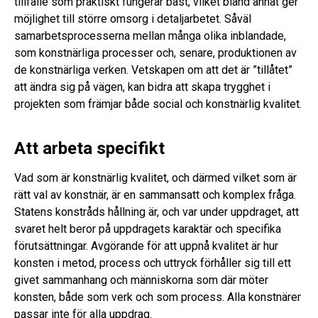
tillfälle som praktiskt fungerar bäst, vilket bland annat ger
möjlighet till större omsorg i detaljarbetet. Såväl
samarbetsprocesserna mellan många olika inblandade,
som konstnärliga processer och, senare, produktionen av
de konstnärliga verken. Vetskapen om att det är ”tillåtet”
att ändra sig på vägen, kan bidra att skapa trygghet i
projekten som främjar både social och konstnärlig kvalitet.
Att arbeta specifikt
Vad som är konstnärlig kvalitet, och därmed vilket som är
rätt val av konstnär, är en sammansatt och komplex fråga.
Statens konstråds hållning är, och var under uppdraget, att
svaret helt beror på uppdragets karaktär och specifika
förutsättningar. Avgörande för att uppnå kvalitet är hur
konsten i metod, process och uttryck förhåller sig till ett
givet sammanhang och människorna som där möter
konsten, både som verk och som process. Alla konstnärer
passar inte för alla uppdrag.