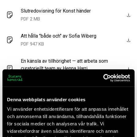
Slutredovisning för Konst händer
PDF 2 MB
Att hålla "både och" av Sofia Wiberg
PDF 947 KB
En känsla av tillhörighet — att arbeta som
curatoriellt team av Henna Harri
PDF 973 KB
När konsten tar plats av Marcus Jahnke och
Denna webbplats använder cookies
Jenny Lööf, RISE
PDF 942 KB
Vi använder enhetsidentifierare för att anpassa innehållet
och annonserna till användarna, tillhandahålla funktioner
för sociala medier och analysera vår trafik. Vi
Konst som politiskt verktyg: Exemplet
vidarebefordrar även sådana identifierare och annan
Jordbro av Monica Sand.