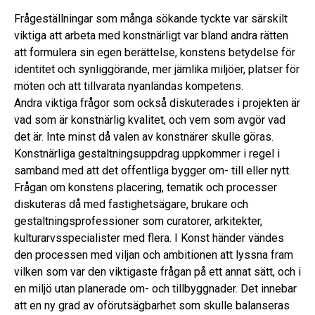
Frågeställningar som många sökande tyckte var särskilt
viktiga att arbeta med konstnärligt var bland andra rätten
att formulera sin egen berättelse, konstens betydelse för
identitet och synliggörande, mer jämlika miljöer, platser för
möten och att tillvarata nyanländas kompetens.
Andra viktiga frågor som också diskuterades i projekten är
vad som är konstnärlig kvalitet, och vem som avgör vad
det är. Inte minst då valen av konstnärer skulle göras.
Konstnärliga gestaltningsuppdrag uppkommer i regel i
samband med att det offentliga bygger om- till eller nytt.
Frågan om konstens placering, tematik och processer
diskuteras då med fastighetsägare, brukare och
gestaltningsprofessioner som curatorer, arkitekter,
kulturarvsspecialister med flera. I Konst händer vändes
den processen med viljan och ambitionen att lyssna fram
vilken som var den viktigaste frågan på ett annat sätt, och i
en miljö utan planerade om- och tillbyggnader. Det innebar
att en ny grad av oförutsägbarhet som skulle balanseras