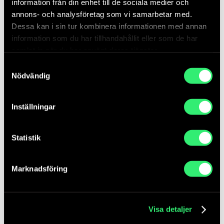
information från din enhet till de sociala medier och
PDF 980 KB
annons- och analysföretag som vi samarbetar med.
Dessa kan i sin tur kombinera informationen med annan
Maktens väggar och möjligheten att skapa det
information som du har tillhandahållit eller som de har
som ännu inte finns av Jonna Bornemark
samlat in när du har använt deras tjänster.
PDF 996 KB
Samtyckesval
Nödvändig
Konst och demokrati – Representationsmakt
av Edda Manga
Inställningar
PDF 996 KB
Statistik
Glas, dans och plats av Tor Lindstrand
PDF 164 KB
Marknadsföring
Visa detaljer
Samarbeten Konst händer