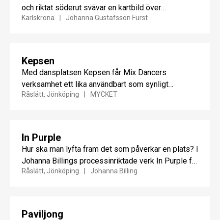
och riktat söderut svävar en kartbild över
Karlskrona
Johanna Gustafsson Fürst
Kungsmarken, Gullaberg...
Kepsen
Med dansplatsen Kepsen får Mix Dancers
verksamhet ett lika användbart som synligt
Råslätt, Jönköping
MYCKET
utropstecken i miljön.
In Purple
Hur ska man lyfta fram det som påverkar en plats? I
Johanna Billings processinriktade verk In Purple får
Råslätt, Jönköping
Johanna Billing
en viktig...
Paviljong