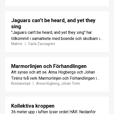
Jaguars can’t be heard, and yet they
sing
"Jaguars can’t be heard, and yet they sing" har
tillkommit i samarbete med boende och skolbarn i
Malmö
Carla Zaccagnini
stadsdelen...
Marmorlinjen och Förhandlingen
Att synas och att se. Anna Högbergs och Johan
Tiréns två verk Marmorlinjen och Förhandlingen i
Kristianstad
Anna Högberg, Johan Tirén
Gamlegården drar...
Kollektiva kroppen
36 meter upp i luften lyser ordet HÄR. Nedanför