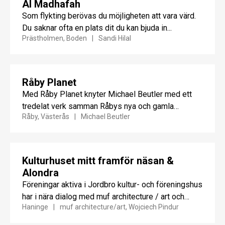
Al Madhafah
Som flykting berövas du möjligheten att vara värd.
Du saknar ofta en plats dit du kan bjuda in...
Prästholmen, Boden
Sandi Hilal
Råby Planet
Med Råby Planet knyter Michael Beutler med ett
tredelat verk samman Råbys nya och gamla
Råby, Västerås
Michael Beutler
kulturarv, fysiskt och...
Kulturhuset mitt framför näsan &
Alondra
Föreningar aktiva i Jordbro kultur- och föreningshus
har i nära dialog med muf architecture / art och
Haninge
muf architecture/art, Wojciech Pindur
lokala...