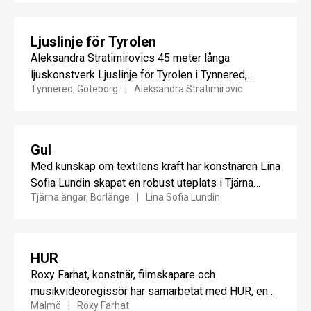
Ljuslinje för Tyrolen
Aleksandra Stratimirovics 45 meter långa
ljuskonstverk Ljuslinje för Tyrolen i Tynnered,
Tynnered, Göteborg
Aleksandra Stratimirovic
Göteborg, tar ett fast grepp runt den...
Gul
Med kunskap om textilens kraft har konstnären Lina
Sofia Lundin skapat en robust uteplats i Tjärna
Tjärna ängar, Borlänge
Lina Sofia Lundin
ängars nya...
HUR
Roxy Farhat, konstnär, filmskapare och
musikvideoregissör har samarbetat med HUR, en
Malmö
Roxy Farhat
grupp unga i åldrarna 16–25 år i...