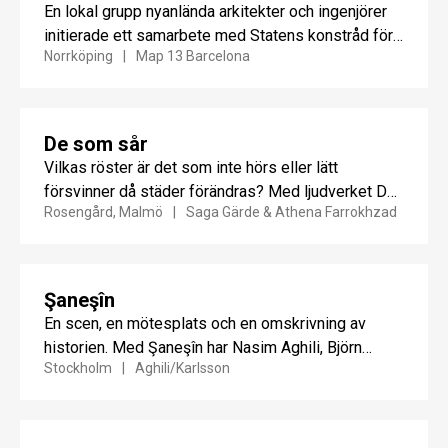
En lokal grupp nyanlända arkitekter och ingenjörer
initierade ett samarbete med Statens konstråd för
Norrköping
Map 13 Barcelona
att stärka Portalen, en...
De som sår
Vilkas röster är det som inte hörs eller lätt
försvinner då städer förändras? Med ljudverket De
Rosengård, Malmö
Saga Gärde & Athena Farrokhzad
som sår...
Şaneşîn
En scen, en mötesplats och en omskrivning av
historien. Med Şaneşîn har Nasim Aghili, Björn
Stockholm
Aghili/Karlsson
Karlsson och Rådet...