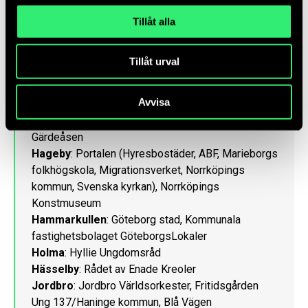
Tillåt alla
Amiralsstaden
: Malmö stad
G
amlegården
: Kristianstads konsthall, Urbana
hembygdsgården, Regionmuséet Kristianstad,
Tillåt urval
Kommunala bostadsbolaget ABK
Gärdesåsen
: Ljusdals kommun, Vänskaps och
Avvisa
integrationsföreningen, Ljusdals internationella
kvinnoförening, Ljusdalshem, Trygghetsboendet
Gärdeåsen
Hageby
: Portalen (Hyresbostäder, ABF, Marieborgs
folkhögskola, Migrationsverket, Norrköpings
kommun, Svenska kyrkan), Norrköpings
Konstmuseum
Hammarkullen
: Göteborg stad, Kommunala
fastighetsbolaget GöteborgsLokaler
Holma
: Hyllie Ungdomsråd
Hässelby
: Rådet av Enade Kreoler
Jordbro
: Jordbro Världsorkester, Fritidsgården
Ung 137/Haninge kommun, Blå Vägen