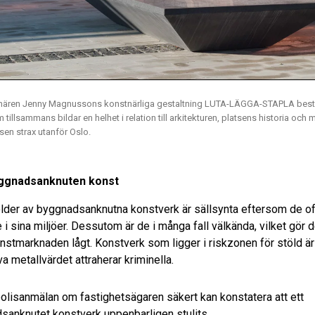
stnären Jenny Magnussons konstnärliga gestaltning LUTA-LÄGGA-STAPLA bestå
illsammans bildar en helhet i relation till arkitekturen, platsens historia och
en strax utanför Oslo.
yggnadsanknuten konst
der av byggnadsanknutna konstverk är sällsynta eftersom de oft
e i sina miljöer. Dessutom är de i många fall välkända, vilket gör 
onstmarknaden lågt. Konstverk som ligger i riskzonen för stöld är
va metallvärdet attraherar kriminella.
olisanmälan om fastighetsägaren säkert kan konstatera att ett
sanknutet konstverk uppenbarligen stulits.