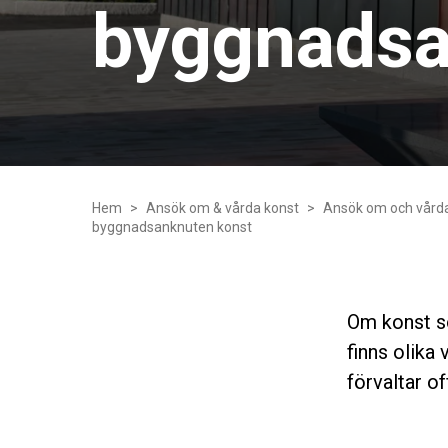
byggnadsa
Hem
Ansök om & vårda konst
Ansök om och vård
byggnadsanknuten konst
Om konst som
finns olika
förvaltar of