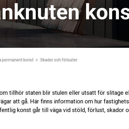
nknuten kons
a permanent konst
Skador och förluster
 tillhör staten blir stulen eller utsatt för slitage e
 vägar att gå. Här finns information om hur fastighe
fentlig konst går till väga vid stöld, förlust, skador 