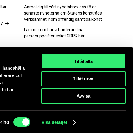
fter
Anmäl dig till vårt nyhetsbrev och få de
senaste nyheterna om Statens konstråds
verksamhet inom offentlig samtida konst.
cy
Läs mer om hur vi hanterar dina
personuppgifter enligt GDPR här.
Tillåt alla
illhandahålla
PRENUMERERA
ifierare och
Tillåt urval
vi
 du har
Avvisa
ts accepterar du att cookies används.
Läs mer.
ring
Visa detaljer