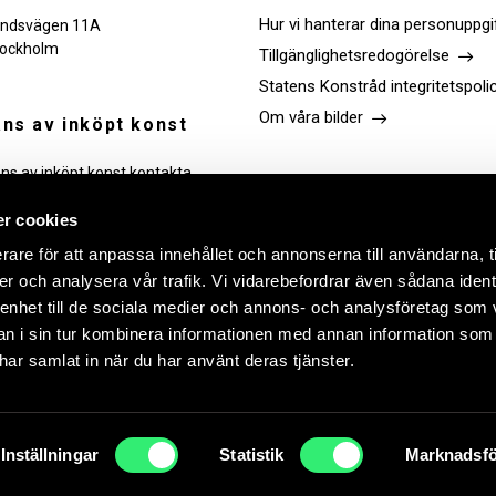
Hur vi hanterar dina personuppgi
ndsvägen 11A
tockholm
Tillgänglighetsredogörelse
Statens Konstråd integritetspoli
Om våra bilder
ns av inköpt konst
ans av inköpt konst kontakta
Följ oss
r cookies
rare för att anpassa innehållet och annonserna till användarna, t
Link
Link
Link
Link
er och analysera vår trafik. Vi vidarebefordrar även sådana ident
to
to
to
to
facebook
instagram
Linkedin
youtube
 enhet till de sociala medier och annons- och analysföretag som 
 i sin tur kombinera informationen med annan information som
e har samlat in när du har använt deras tjänster.
lse ska bli så bra som möjligt. Genom att fortsätta använda vår webbpla
Inställningar
Statistik
Marknadsfö
ACCEPTERA
ACCEPTERA EJ