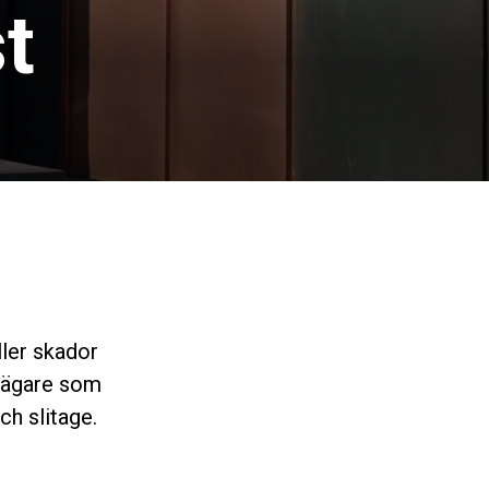
t
ller skador
tsägare som
och slitage.