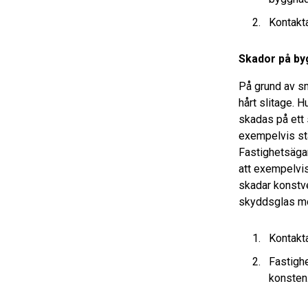
Kontakta
Skador på b
På grund av s
hårt slitage. 
skadas på ett 
exempelvis st
Fastighetsägare
att exempelvis
skadar konstv
skyddsglas mo
Kontakta
Fastigh
konsten