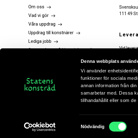
Om oss
Svensksu
111 49 S
Vad vi gör
Våra uppdrag
Uppdrag till konstnärer
Levera
Lediga jobb
Vid lever
Statens konstråd i sociala medier
tekniker.
Press
Denna webbplats använde
Publikationer
Vi använder enhetsidentifie
Kontakt
funktioner för sociala medi
Bokhandel
annan information från din
samarbetar med. Dessa kan
tillhandahållit eller som d
Vi använder cookies för att din läsaruppleve
Samtyckesval
Nödvändig