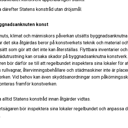
 därefter Statens konstråd utan dröjsmål.
yggnadsanknuten konst
muts, klimat och människors påverkan utsätts byggnadsanknutna 
Hur det ska åtgärdas beror på konstverkets teknik och material oc
sätt som gör att det inte kan återställas. Flyttbara inventarier o
ädutrustning kan orsaka skador på byggnadsanknutna konstverk.
n bör därför se till att regelbundet inspektera sina lokaler för a
 rullvagnar, återvinningsbehållare och städmaskiner inte är place
erken. Vid behov kan även skyddsanordningar som påkörningssk
nteras framför konstverken.
 alltid Statens konstråd innan åtgärder vidtas.
etsägaren bör inspektera sina lokaler regelbundet och anpassa 
.