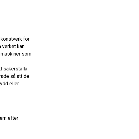
konstverk för
h verket kan
ch maskiner som
tt säkerställa
rade så att de
ydd eller
dem efter