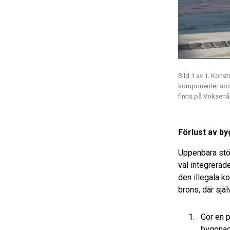
Bild 1 av 1. Kon
komponenter som t
finns på Voksenås
Förlust av b
Uppenbara stöl
väl integrerad
den illegala k
brons, där själ
Gör en p
byggnad