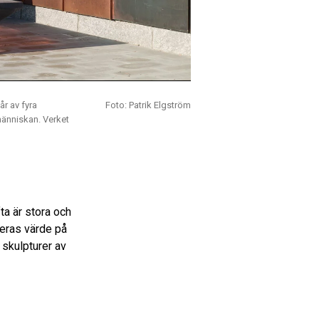
r av fyra
Foto: Patrik Elgström
 människan. Verket
a är stora och
deras värde på
 skulpturer av