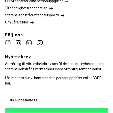
Hur vi hanterar dina personuppgifter
Tillgänglighetsredogörelse
Statens Konstråd integritetspolicy
Om våra bilder
Följ oss
Link
Link
Link
Link
to
to
to
to
facebook
Nyhetsbrev
instagram
Linkedin
youtube
Anmäl dig till vårt nyhetsbrev och få de senaste nyheterna om
Statens konstråds verksamhet inom offentlig samtida konst.
Läs mer om hur vi hanterar dina personuppgifter enligt GDPR
här.