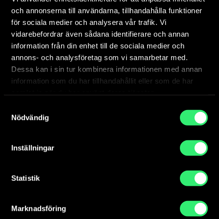
och annonserna till användarna, tillhandahålla funktioner
för sociala medier och analysera vår trafik. Vi
vidarebefordrar även sådana identifierare och annan
Lediga jobb
information från din enhet till de sociala medier och
Här publicerar vi annonser för lediga tjänster.
annons- och analysföretag som vi samarbetar med.
Dessa kan i sin tur kombinera informationen med annan
information som du har tillhandahållit eller som de har
samlat in när du har använt deras tjänster.
Samtyckesval
Nödvändig
Inställningar
Statistik
Marknadsföring