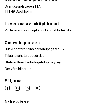
Svensksundsvägen 11A
111 49 Stockholm
Leverans av inköpt konst
Vid leverans av inköpt konst kontakta tekniker.
Om webbplatsen
Hur vi hanterar dina personuppgifter
Tillgänglighetsredogörelse
Statens Konstråd integritetspolicy
Om våra bilder
Följ oss
Link
Link
Link
Link
to
to
to
to
facebook
Nyhetsbrev
instagram
Linkedin
youtube