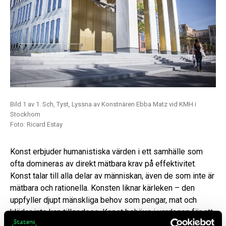
Bild 1 av 1. Sch, Tyst, Lyssna av Konstnären Ebba Matz vid KMH i
Stockhom
Foto: Ricard Estay
Konst erbjuder humanistiska värden i ett samhälle som
ofta domineras av direkt mätbara krav på effektivitet.
Konst talar till alla delar av människan, även de som inte är
mätbara och rationella. Konsten liknar kärleken – den
uppfyller djupt mänskliga behov som pengar, mat och
kläder inte kan tillgodose. Konst behövs i vardagen för att
den öppnar rum inom oss där vi – genom konsten – vågar