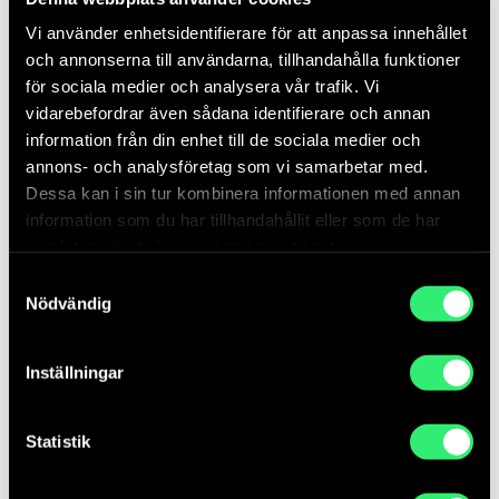
Om oss
Vi använder enhetsidentifierare för att anpassa innehållet
Vad vi gör
och annonserna till användarna, tillhandahålla funktioner
Våra uppdrag
för sociala medier och analysera vår trafik. Vi
Uppdrag till konstnärer
vidarebefordrar även sådana identifierare och annan
Lediga jobb
information från din enhet till de sociala medier och
Statens konstråd i sociala medier
annons- och analysföretag som vi samarbetar med.
Dessa kan i sin tur kombinera informationen med annan
Press
information som du har tillhandahållit eller som de har
Publikationer
samlat in när du har använt deras tjänster.
Kontakt
Samtyckesval
Bokhandel
Nödvändig
Besöks- och postadress
Inställningar
Svensksundsvägen 11A
111 49 Stockholm
Statistik
Leverans av inköpt konst
Vid leverans av inköpt konst kontakta tekniker.