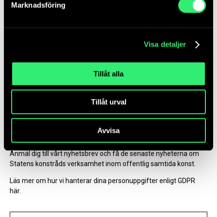
Marknadsföring
Om webbplatsen
Hur vi hanterar dina personuppgifter
Visa detaljer
Tillgänglighetsredogörelse
Statens Konstråd integritetspolicy
Tillåt alla
Om våra bilder
Följ oss
Tillåt urval
Link
Link
Link
Link
Avvisa
to
to
to
to
facebook
Nyhetsbrev
instagram
Linkedin
youtube
Anmäl dig till vårt nyhetsbrev och få de senaste nyheterna om
Statens konstråds verksamhet inom offentlig samtida konst.
Läs mer om hur vi hanterar dina personuppgifter enligt GDPR
här.