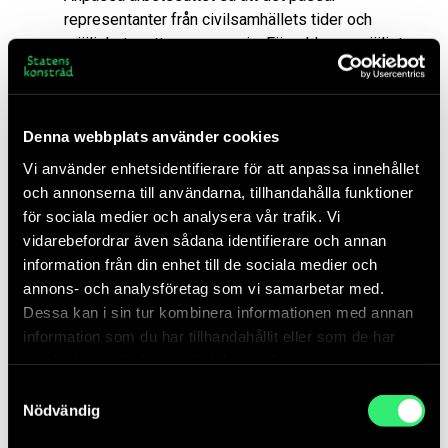
representanter från civilsamhällets tider och
möjligheter att engagera sig. Förenkla om möjligt
ansökningsprocesser, avtalsskrivningar,
återrapporteringar och andra krav så att även mindre
erfarna personer och organisationer inom
Denna webbplats använder cookies
civilsamhället får reell möjlighet att delta i alla delar
av processen.
Vi använder enhetsidentifierare för att anpassa innehållet
och annonserna till användarna, tillhandahålla funktioner
för sociala medier och analysera vår trafik. Vi
Säkra tid
vidarebefordrar även sådana identifierare och annan
information från din enhet till de sociala medier och
Processer som involverar flera olika aktörer måste få ta
annons- och analysföretag som vi samarbetar med.
tid. Det behöver finnas utrymme för både medarbetare och
Dessa kan i sin tur kombinera informationen med annan
involverade lokala parter att ta sig tid för att förstå och
information som du har tillhandahållit eller som de har
fördjupa sammanhanget vid projektets start och kunna
samlat in när du har använt deras tjänster.
ifrågasätta aspekter av arbetet under processens gång.
Samtyckesval
Nödvändig
Låt eventuella ansökningsprocesser ta tid så att
även mindre organisationer i civilsamhället hinner