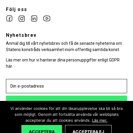
Följ oss
Link
Link
Link
Link
to
to
to
to
facebook
Nyhetsbrev
instagram
Linkedin
youtube
Anmäl dig till vårt nyhetsbrev och få de senaste nyheterna om
Statens konstråds verksamhet inom offentlig samtida konst.
Läs mer om hur vi hanterar dina personuppgifter enligt GDPR
här.
PRENUMERERA
Vi använder cookies för att din läsarupplevelse ska bli så bra
som möjligt. Genom att fortsätta använda vår webbplats
accepterar du att cookies används.
Läs mer.
ACCEPTERA
ACCEPTERA EJ