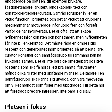
engagerade på platsen, till exempel brukare,
fastighetsägare, arkitekt, landskapsarkitekt och
konstprojektledare/curator. Samrådsgrupper fyller en
viktig funktion i projektet, och det är viktigt att gruppens
medlemmar är motiverade inför uppgiften och förstår
varför de har involverats. Det är ofta lätt att skapa
nyfikenhet inför konsten och konstnären, men nyfikenheten
får inte bli enkelriktad. Det måste råda en ömsesidig
respekt och generositet inom projektet, så att beställare,
curator, konstnär och samrådsgrupp tillsammans kan ha
fruktbara samtal. Det är inte bara de omedelbart positiva
rösterna som ska få höras, ett bra samtal förutsätter
många olika röster med skiftande nyanser. Deltagare i en
samrådsgrupp ska känna sig utvalda, och vara medvetna
om vilket mandat som följer med uppdraget. Till detta hör
att företräda bredare intressen, inte bara sig själv.
Platsen i fokus