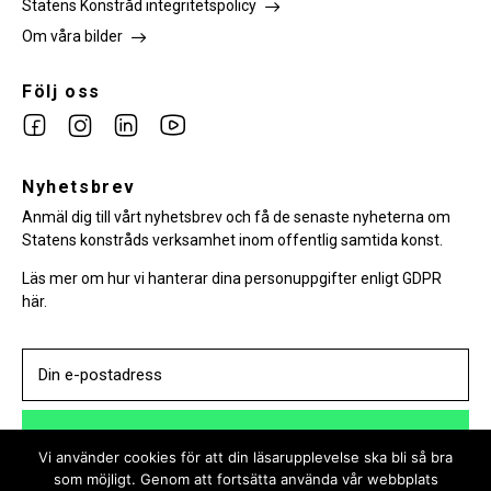
Statens Konstråd integritetspolicy
Om våra bilder
Följ oss
Link
Link
Link
Link
to
to
to
to
facebook
Nyhetsbrev
instagram
Linkedin
youtube
Anmäl dig till vårt nyhetsbrev och få de senaste nyheterna om
Statens konstråds verksamhet inom offentlig samtida konst.
Läs mer om hur vi hanterar dina personuppgifter enligt GDPR
här.
PRENUMERERA
Vi använder cookies för att din läsarupplevelse ska bli så bra
som möjligt. Genom att fortsätta använda vår webbplats