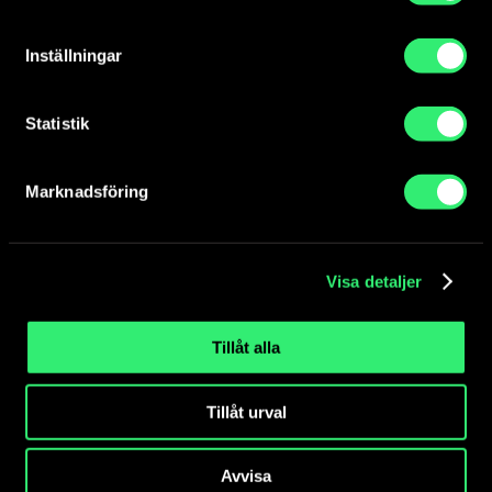
inventering av offentlig konst...
Inställningar
Statistik
Marknadsföring
Visa detaljer
Tillåt alla
Tillåt urval
Skador och förluster inköpt konst
Om konst som tillhör staten blir stulen eller utsatt
Avvisa