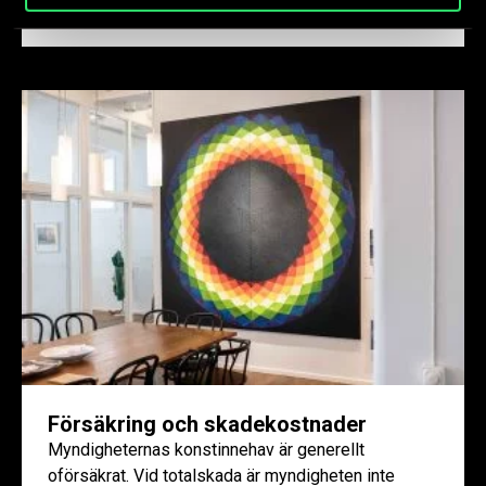
för slitage eller skador finns olika vägar att gå....
Försäkring och skadekostnader
Myndigheternas konstinnehav är generellt
oförsäkrat. Vid totalskada är myndigheten inte