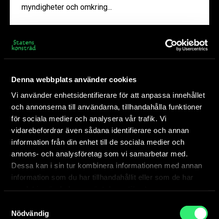
myndigheter och omkring...
Denna webbplats använder cookies
Vi använder enhetsidentifierare för att anpassa innehållet
och annonserna till användarna, tillhandahålla funktioner
för sociala medier och analysera vår trafik. Vi
vidarebefordrar även sådana identifierare och annan
information från din enhet till de sociala medier och
annons- och analysföretag som vi samarbetar med.
Dessa kan i sin tur kombinera informationen med annan
information som du har tillhandahållit eller som de har
samlat in när du har använt deras tjänster.
Inventering
Samtyckesval
Statens offentliga konstsamling ska inventeras
Nödvändig
regelbundet för att hålla långsiktigt. Så här görs en