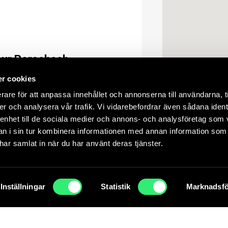
eur Rorschach
>
r cookies
rare för att anpassa innehållet och annonserna till användarna, t
er och analysera vår trafik. Vi vidarebefordrar även sådana ident
 enhet till de sociala medier och annons- och analysföretag som 
 i sin tur kombinera informationen med annan information som
e har samlat in när du har använt deras tjänster.
d)
>
lse ska bli så bra som möjligt. Genom att fortsätta använda vår webbpla
Inställningar
Statistik
Marknadsfö
ACCEPTERA
ACCEPTERA EJ