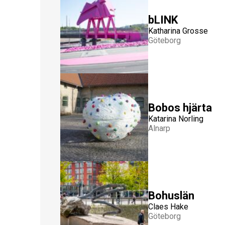
bLINK
Katharina Grosse
Göteborg
Bobos hjärta
Katarina Norling
Alnarp
Bohuslän
Claes Hake
Göteborg