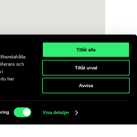
Tillåt alla
illhandahålla
ifierare och
Tillåt urval
vi
 du har
Avvisa
ts accepterar du att cookies används.
Läs mer.
ring
Visa detaljer