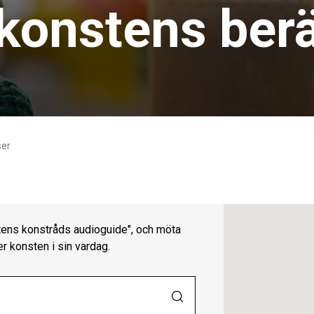
konstens berä
ser
atens konstråds audioguide", och möta
 konsten i sin vardag.