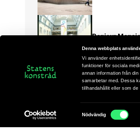
Bonjour Monsi
Enno Hallek
Denna webbplats använde
Göteborg
Vi använder enhetsidentifie
funktioner för sociala medi
annan information från din
samarbetar med. Dessa kan
tillhandahållit eller som d
Brottyta (vit/rö
Anastasia Ax
Vi använder cookies för att din läsaruppleve
Stockholm
Samtyckesval
Nödvändig