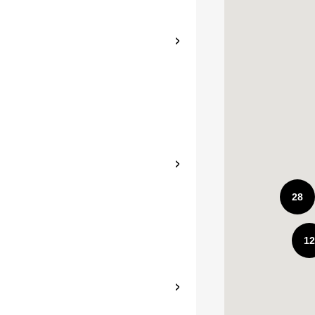
>
>
28
1
>