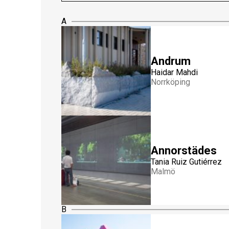
A
Andrum
Haidar Mahdi
Norrköping
Annorstädes
Tania Ruiz Gutiérrez
Malmö
B