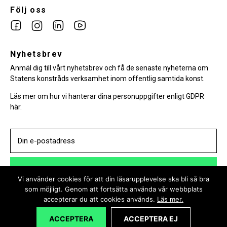
Följ oss
Link
Link
Link
Link
to
to
to
to
facebook
Nyhetsbrev
instagram
Linkedin
youtube
Anmäl dig till vårt nyhetsbrev och få de senaste nyheterna om
Statens konstråds verksamhet inom offentlig samtida konst.
Läs mer om hur vi hanterar dina personuppgifter enligt GDPR
här.
PRENUMERERA
Vi använder cookies för att din läsarupplevelse ska bli så bra
som möjligt. Genom att fortsätta använda vår webbplats
accepterar du att cookies används.
Läs mer.
ACCEPTERA
ACCEPTERA EJ