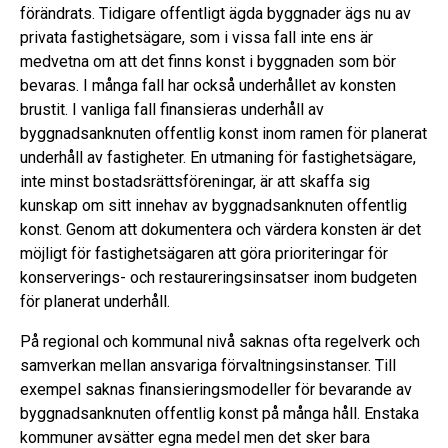
förändrats. Tidigare offentligt ägda byggnader ägs nu av
privata fastighetsägare, som i vissa fall inte ens är
medvetna om att det finns konst i byggnaden som bör
bevaras. I många fall har också underhållet av konsten
brustit. I vanliga fall finansieras underhåll av
byggnadsanknuten offentlig konst inom ramen för planerat
underhåll av fastigheter. En utmaning för fastighetsägare,
inte minst bostadsrättsföreningar, är att skaffa sig
kunskap om sitt innehav av byggnadsanknuten offentlig
konst. Genom att dokumentera och värdera konsten är det
möjligt för fastighetsägaren att göra prioriteringar för
konserverings- och restaureringsinsatser inom budgeten
för planerat underhåll.
På regional och kommunal nivå saknas ofta regelverk och
samverkan mellan ansvariga förvaltningsinstanser. Till
exempel saknas finansieringsmodeller för bevarande av
byggnadsanknuten offentlig konst på många håll. Enstaka
kommuner avsätter egna medel men det sker bara