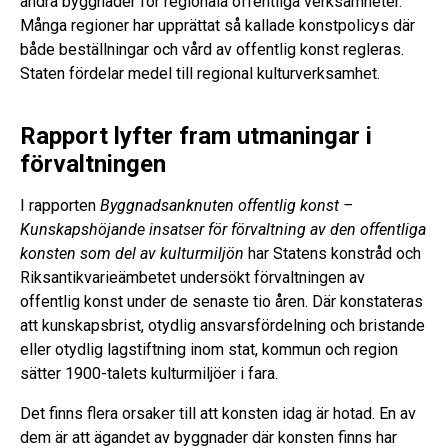
andra byggnader för regionala offentliga verksamheter.
Många regioner har upprättat så kallade konstpolicys där
både beställningar och vård av offentlig konst regleras.
Staten fördelar medel till regional kulturverksamhet.
Rapport lyfter fram utmaningar i
förvaltningen
I rapporten
Byggnadsanknuten offentlig konst –
Kunskapshöjande insatser för förvaltning av den offentliga
konsten som del av kulturmiljön
har Statens konstråd och
Riksantikvarieämbetet undersökt förvaltningen av
offentlig konst under de senaste tio åren. Där konstateras
att kunskapsbrist, otydlig ansvarsfördelning och bristande
eller otydlig lagstiftning inom stat, kommun och region
sätter 1900-talets kulturmiljöer i fara.
Det finns flera orsaker till att konsten idag är hotad. En av
dem är att ägandet av byggnader där konsten finns har