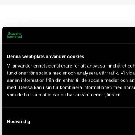
Om Statens konstråd
Om oss
Denna webbplats använder cookies
Vad vi gör
Vi använder enhetsidentifierare för att anpassa innehållet och
Våra uppdrag
funktioner för sociala medier och analysera vår trafik. Vi vid
Uppdrag till konstnärer
annan information från din enhet till de sociala medier och 
Lediga jobb
med. Dessa kan i sin tur kombinera informationen med annan i
Statens konstråd i sociala medier
som de har samlat in när du har använt deras tjänster.
Press
Publikationer
Samtyckesval
Kontakt
Nödvändig
Bokhandel