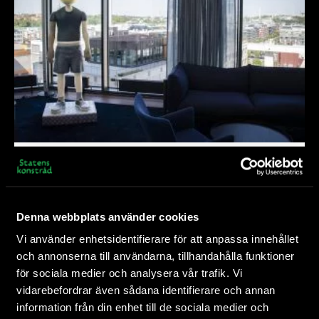
Konstkollektion på
Utbetalningsmyndigheten
En litterär destination, en pojke vars huvud står i
Denna webbplats använder cookies
brand och skruvade referenser till vardagen på ett
Stockholm
kontor...
Vi använder enhetsidentifierare för att anpassa innehållet
och annonserna till användarna, tillhandahålla funktioner
för sociala medier och analysera vår trafik. Vi
vidarebefordrar även sådana identifierare och annan
information från din enhet till de sociala medier och