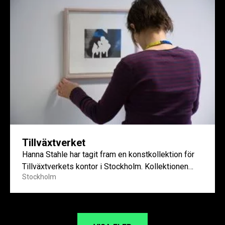
Tillväxtverket
Hanna Stahle har tagit fram en konstkollektion för
Tillväxtverkets kontor i Stockholm. Kollektionen
Stockholm
innefattar drygt 40 konstverk, där...