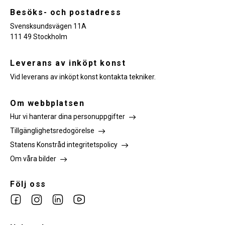
Besöks- och postadress
Svensksundsvägen 11A
111 49 Stockholm
Leverans av inköpt konst
Vid leverans av inköpt konst kontakta tekniker.
Om webbplatsen
Hur vi hanterar dina personuppgifter
Tillgänglighetsredogörelse
Statens Konstråd integritetspolicy
Om våra bilder
Följ oss
Link
Link
Link
Link
to
to
to
to