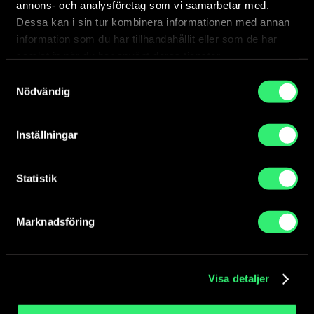
annons- och analysföretag som vi samarbetar med.
Dessa kan i sin tur kombinera informationen med annan
information som du har tillhandahållit eller som de har
samlat in när du har använt deras tjänster.
Samtyckesval
Nödvändig
Inställningar
Statistik
Konsten på SMHI i Norrköping
Statens konstråds konstkonsult Hanna Stahle har
skapat en kollektion där verken är kopplade till
Marknadsföring
Norrköping
verksamheten med ett tydligt...
Visa detaljer