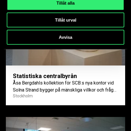
Tillåt alla
Tillåt urval
Avvisa
Statistiska centralbyrån
Åsa Bergdahls kollektion för SCB:s nya kontor vid
Solna Strand bygger på mänskliga villkor och frågor
Stockholm
kring statistik.