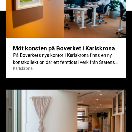
Möt konsten på Boverket i Karlskrona
På Boverkets nya kontor i Karlskrona finns en ny
konstkollektion där ett femtiotal verk från Statens
Karlskrona
konstråds samling.