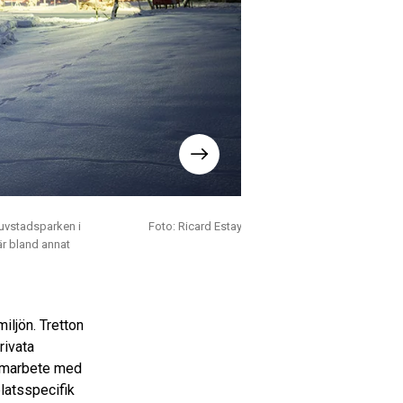
ruvstadsparken i
Foto: Ricard Estay
Bild 2 av 6. Barn leker i kons
är bland annat
iljön. Tretton
rivata
samarbete med
latsspecifik