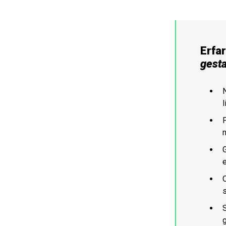
Erfa
gesta
l
F
m
e
s
S
g