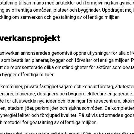
staltning tillsammans med arkitektur och formgivning kan gynna 
ng av offentliga områden, platser och byggnader. Uppdraget möjl
ling om samverkan och gestaltning av offentliga miljöer.
verkansprojekt
 samverkan annonserades genomtvå öppna utlysningar för alla off
 som beställer, planerar, bygger och förvaltar offentliga miljöer. 
att de representerade olika omständigheter för aktörer som beställ
h bygger offentliga miljöer
r kommuner, privata fastighetsägare och konsultföretag, arkitekter
ngenjörer, planerare, designers och byggprojektledare engagerade
 för att utveckla nya idéer och lösningar för resecentrum, skolmi
n, stadsmiljöer, parkmiljöer och sjukhusområden. De komplette
ynergieffekter och fördjupad kvalitet. På så vis utformades go
h metoder för gestaltning av offentliga miljöer.