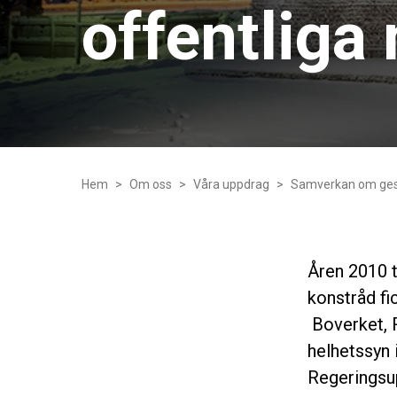
offentliga 
Hem
Om oss
Våra uppdrag
Samverkan om gesta
Åren 2010 t
konstråd fi
Boverket, R
helhetssyn 
Regerings