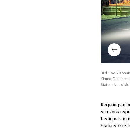
 – Skälens spegel" av Katarina
Foto: Kiki Eldh
Bild 1 av 6. Kons
Hjelm, projektledare, Kiki Eldh.
Kiruna. Det är en
Statens konstrå
Regeringsuppdr
samverkansproj
fastighetsägar
Statens konst