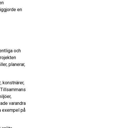
en
iggjorde en
entliga och
Projekten
er, planerar,
, konstnärer,
. Tillsammans
ljöer,
rade varandra
da exempel på