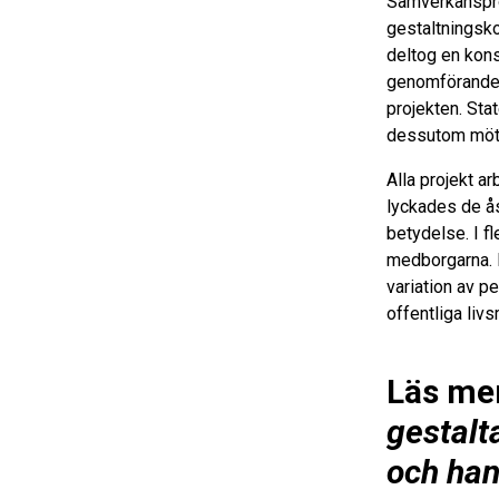
Samverkansproj
gestaltningsko
deltog en kons
genomförande.
projekten. Sta
dessutom möte
Alla projekt 
lyckades de å
betydelse. I f
medborgarna. D
variation av 
offentliga livs
Läs me
gestalt
och han