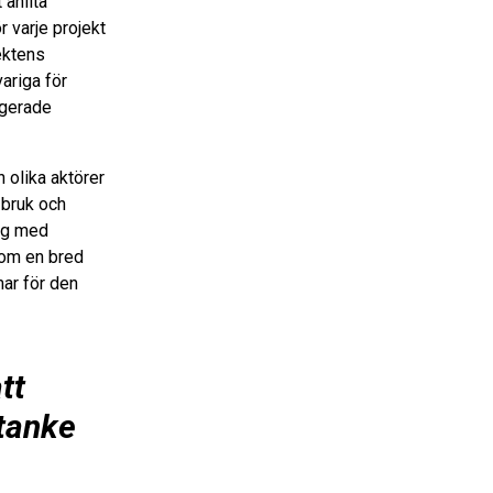
 anlita
 varje projekt
ektens
ariga för
ngerade
olika aktörer
 bruk och
log med
kom en bred
ar för den
tt
 tanke