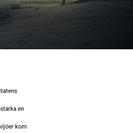
Statens
stärka en
iljöer
kom