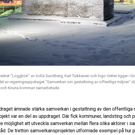
tverket "Loggbok" av Sofia Sundberg, Karl Tuikkanen och Ingo Vetter ligger i G
 del av regeringsuppdraget "Samverkan om gestaltning av offentligs miljöer" d
d och Kiruna kommun samarbetade.
aget ämnade stärka samverkan i gestaltning av den offentliga m
ekt var en del av uppdraget. Där fick kommuner, landsting och p
e möjlighet att utveckla samverkan mellan flera olika aktörer i 
råd. De tretton samverkansprojekten utformade exempel på hur p