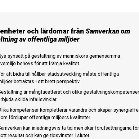
renheter och lärdomar från
Samverkan om
ltning av offentliga miljöer
Nya synsätt på gestaltning av människors gemensamma
ivsmiljö behövs för att främja kvalitet.
ör att bidra till hållbar stadsutveckling måste offentliga
iljöer betraktas i ett brett perspektiv.
Gestaltning är mångfacetterat och olika gestaltningskompetense
rbjuda skilda infallsvinklar.
Olika kompetenser kompletterar varandra och skapar synergieffe
om fördjupar offentliga miljöers kvaliteter.
amverkan kan inledningsvis ta tid men ökar förutsättningarna för
ott resultat och kan ge tidsvinster i slutet.