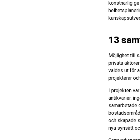
konstnärlig ge
helhetsplaneri
kunskapsutveck
13 sam
Möjlighet till
privata aktörer
valdes ut för 
projekterar oc
I projekten va
antikvarier, i
samarbetade de
bostadsområde
och skapade s
nya synsätt oc