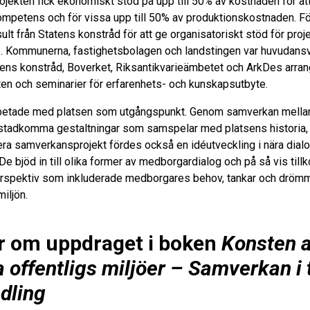
ekten fick ekonomiskt stöd på upp till 50% av kostnaden för att
mpetens och för vissa upp till 50% av produktionskostnaden. För
ult från Statens konstråd för att ge organisatoriskt stöd för proj
 Kommunerna, fastighetsbolagen och landstingen var huvudansv
tens konstråd, Boverket, Riksantikvarieämbetet och ArkDes arra
n och seminarier för erfarenhets- och kunskapsutbyte.
arbetade med platsen som utgångspunkt. Genom samverkan mellan 
stadkomma gestaltningar som samspelar med platsens historia,
lera samverkansprojekt fördes också en idéutveckling i nära dia
e bjöd in till olika former av medborgardialog och på så vis till
perspektiv som inkluderade medborgares behov, tankar och drömm
miljön.
r om uppdraget i boken
Konsten a
a offentligs miljöer – Samverkan i
dling