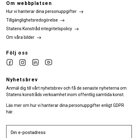
Om webbplatsen
Hur vi hanterar dina personuppgifter
Tillgänglighetsredogörelse
Statens Konstråd integritetspolicy
Om våra bilder
Följ oss
Link
Link
Link
Link
to
to
to
to
facebook
Nyhetsbrev
instagram
Linkedin
youtube
Anmäl dig till vårt nyhetsbrev och få de senaste nyheterna om
Statens konstråds verksamhet inom offentlig samtida konst.
Läs mer om hur vi hanterar dina personuppgifter enligt GDPR
här.