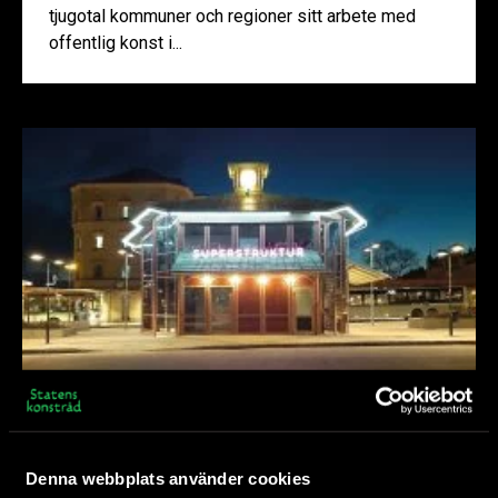
tjugotal kommuner och regioner sitt arbete med
offentlig konst i...
Konst i stadsutveckling
Denna webbplats använder cookies
På åtta platser i Sverige samverkar Statens