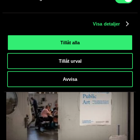
Lokala konstprojekt
Konstnärliga undersökningar av naturskyddsjuridik,
vattentillförsel på Öland och sociala hierarkier och
Visa detaljer
genusfrågor i online-spelvärlden är några av
fokusområdena...
Tillåt alla
Tillåt urval
Avvisa