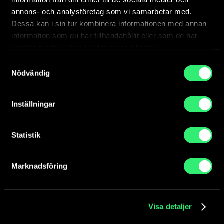
annons- och analysföretag som vi samarbetar med.
Dessa kan i sin tur kombinera informationen med annan
information som du har tillhandahållit eller som de har
samlat in när du har använt deras tjänster.
Samtyckesval
Nödvändig
Inställningar
Statistik
Skador och förluster
byggnadsanknuten konst
Marknadsföring
Om konst som tillhör staten blir stulen eller utsatt
för slitage eller skador finns olika vägar att gå....
Visa detaljer