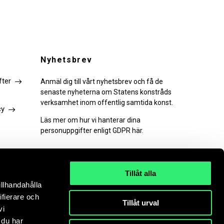
Nyhetsbrev
fter
Anmäl dig till vårt nyhetsbrev och få de
senaste nyheterna om Statens konstråds
verksamhet inom offentlig samtida konst.
cy
Läs mer om hur vi hanterar dina
personuppgifter enligt GDPR här.
Tillåt alla
illhandahålla
PRENUMERERA
ifierare och
Tillåt urval
vi
 du har