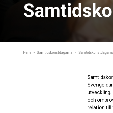
Samtidsko
Hem
Samtidskonstdagarna
Samtidskonstdagarn
Samtidskon
Sverige där
utveckling.
och ompröva
relation til