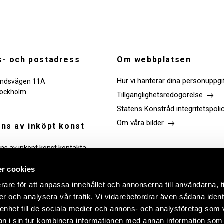
- och postadress
Om webbplatsen
Hur vi hanterar dina personuppgi
ndsvägen 11A
tockholm
Tillgänglighetsredogörelse
Statens Konstråd integritetspoli
Om våra bilder
ns av inköpt konst
ans av inköpt konst kontakta
Följ oss
r cookies
rare för att anpassa innehållet och annonserna till användarna, t
Link
Link
Link
Link
er och analysera vår trafik. Vi vidarebefordrar även sådana ident
to
to
to
to
facebook
instagram
Linkedin
youtube
 enhet till de sociala medier och annons- och analysföretag som 
 i sin tur kombinera informationen med annan information som