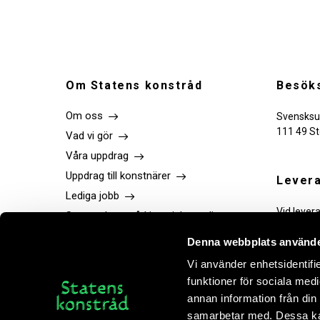
Om Statens konstråd
Besöks
Om oss
Svensksu
111 49 S
Vad vi gör
Våra uppdrag
Uppdrag till konstnärer
Levera
Lediga jobb
Vid lever
Statens konstråd i sociala medier
tekniker.
Press
Denna webbplats använde
Publikationer
Vi använder enhetsidentifie
Kontakt
funktioner för sociala medi
Bokhandel
annan information från din
samarbetar med. Dessa kan