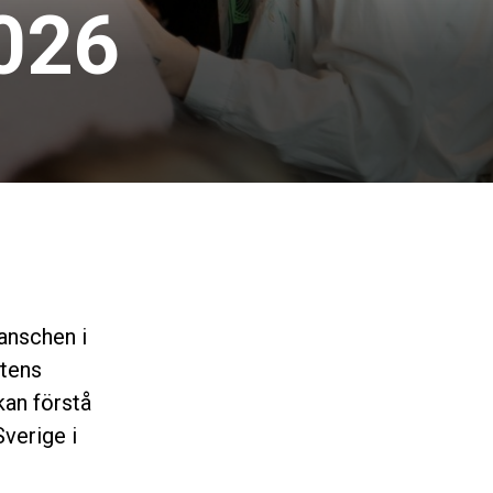
026
anschen i
stens
kan förstå
Sverige i