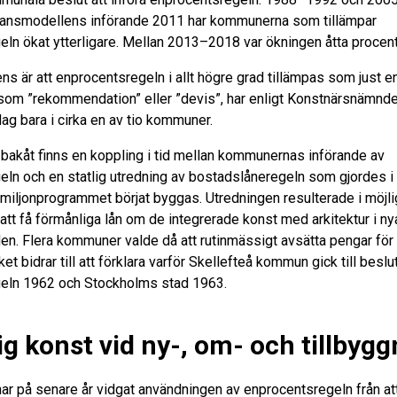
ansmodellens införande 2011 har kommunerna som tillämpar
ln ökat ytterligare. Mellan 2013–2018 var ökningen åtta procent
ens är att enprocentsregeln i allt högre grad tillämpas som just e
 som ”rekommendation” eller ”devis”, har enligt Konstnärsnämnd
g bara i cirka en av tio kommuner.
 bakåt finns en koppling i tid mellan kommunernas införande av
ln och en statlig utredning av bostadslåneregeln som gjordes i 
 miljonprogrammet börjat byggas. Utredningen resulterade i möjli
tt få förmånliga lån om de integrerade konst med arkitektur i ny
. Flera kommuner valde då att rutinmässigt avsätta pengar för 
et bidrar till att förklara varför Skellefteå kommun gick till besl
eln 1962 och Stockholms stad 1963.
ig konst vid ny-, om- och tillbyg
 på senare år vidgat användningen av enprocentsregeln från att