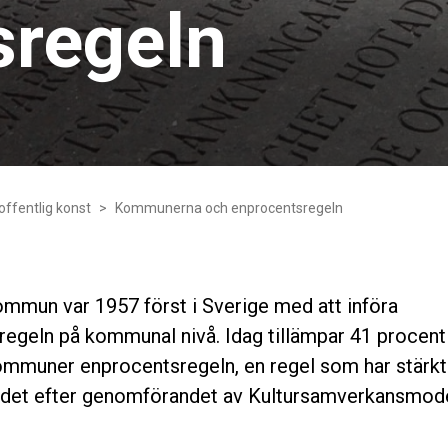
sregeln
offentlig konst
Kommunerna och enprocentsregeln
mmun var 1957 först i Sverige med att införa
egeln på kommunal nivå. Idag tillämpar 41 procent
mmuner enprocentsregeln, en regel som har stärkts
andet efter genomförandet av Kultursamverkansmode