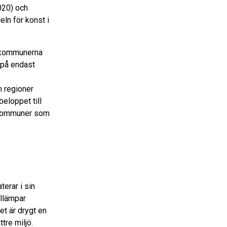
020) och
ln för konst i
v kommunerna
 på endast
 regioner
eloppet till
å kommuner som
erar i sin
illämpar
et är drygt en
tre miljö.