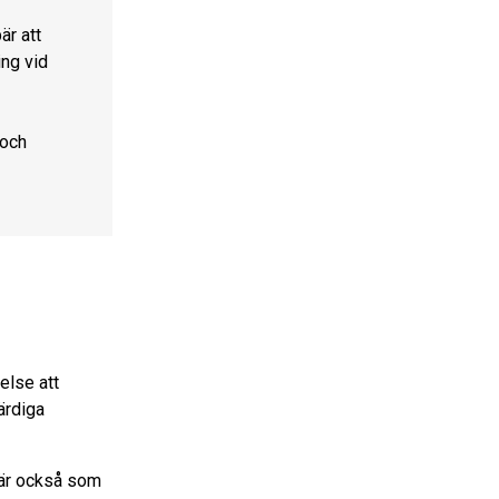
är att
ing vid
 och
else att
ärdiga
här också som