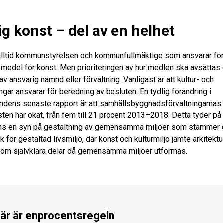
ig konst – del av en helhet
 alltid kommunstyrelsen och kommunfullmäktige som ansvarar för
medel för konst. Men prioriteringen av hur medlen ska avsättas
v ansvarig nämnd eller förvaltning. Vanligast är att kultur- och
ingar ansvarar för beredning av besluten. En tydlig förändring i
dens senaste rapport är att samhällsbyggnadsförvaltningarnas 
sten har ökat, från fem till 21 procent 2013–2018. Detta tyder på 
inns en syn på gestaltning av gemensamma miljöer som stämmer
k för gestaltad livsmiljö, där konst och kulturmiljö jämte arkitektu
 som självklara delar då gemensamma miljöer utformas.
här är enprocentsregeln