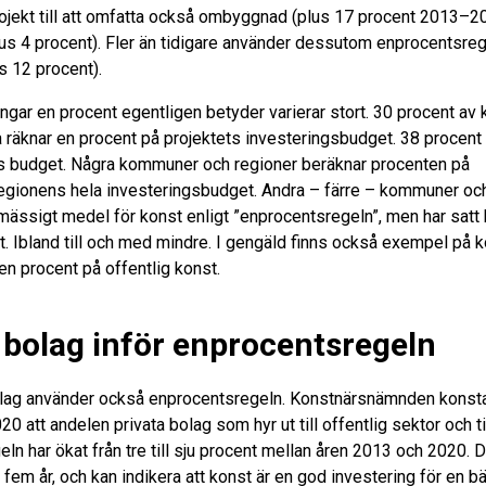
jekt till att omfatta också ombyggnad (plus 17 procent 2013–2
lus 4 procent). Fler än tidigare använder dessutom enprocentsrege
us 12 procent).
gar en procent egentligen betyder varierar stort. 30 procent a
 räknar en procent på projektets investeringsbudget. 38 procent
s budget. Några kommuner och regioner beräknar procenten på
ionens hela investeringsbudget. Andra – färre – kommuner och
mässigt medel för konst enligt ”enprocentsregeln”, men har satt b
t. Ibland till och med mindre. I gengäld finns också exempel p
en procent på offentlig konst.
 bolag inför enprocentsregeln
olag använder också enprocentsregeln. Konstnärsnämnden konstat
20 att andelen privata bolag som hyr ut till offentlig sektor och t
ln har ökat från tre till sju procent mellan åren 2013 och 2020. D
fem år, och kan indikera att konst är en god investering för en bät