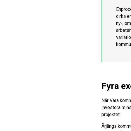
Enproce
cirka e
ny-, om
arbetsm
variati
kommun
Fyra e
När Vara komm
investera mins
projektet.
Årjängs kommu