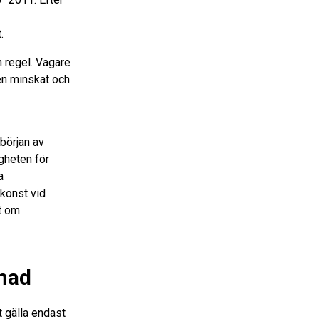
.
n regel. Vagare
en minskat och
början av
gheten för
a
konst vid
ut om
gnad
 gälla endast