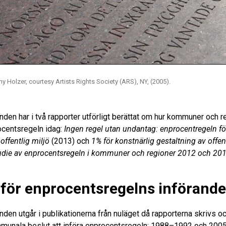
ny Holzer, courtesy Artists Rights Society (ARS), NY, (2005).
en har i två rapporter utförligt berättat om hur kommuner och r
ocentsregeln idag:
Ingen regel utan undantag: enprocentregeln fö
 offentlig miljö
(2013) och
1% för konstnärlig gestaltning av offen
udie av enprocentsregeln i kommuner och regioner 2012 och 20
 för enprocentsregelns införande
en utgår i publikationerna från nuläget då rapporterna skrivs oc
mmunala beslut att införa enprocentsregeln: 1988–1992 och 200