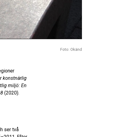
Foto: Okänd
egioner
r konstnärlig
tlig miljö: En
18
(2020).
h ser två
5–2011. Efter