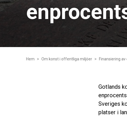
enprocent
Hem
Om konst i offentliga miljöer
Finansiering av 
Gotlands ko
enprocentsr
Sveriges ko
platser i l