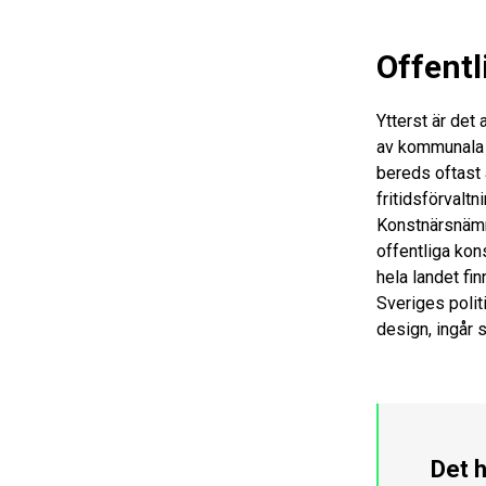
Offentl
Ytterst är det
av kommunala 
bereds oftast a
fritidsförvaltn
Konstnärsnämn
offentliga kon
hela landet f
Sveriges politi
design, ingår
Det 