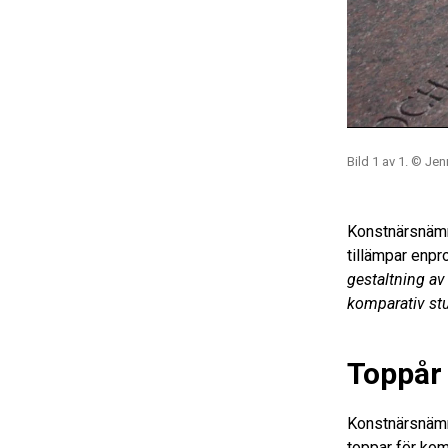
Bild 1 av 1. © Jen
Konstnärsnämnd
tillämpar enpr
gestaltning av
komparativ st
Toppår
Konstnärsnämnd
toppar för ko