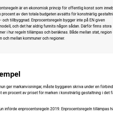
ntsregeln är en ekonomisk princip för offentlig konst som inneb
n procent av den totala budgeten avsätts för konstnärlig gestaltn
- och tillbyggnad. Enprocentsregeln bygger inte på EN given
odell, och det har aldrig funnits någon sådan. Därför finns stora
oner i hur regeln tillämpas och beräknas. Både mellan stat, region
 och mellan kommuner och regioner.
xempel
un ger markanvisningar, måste byggaren skriva under en förbind
t en procent av priset för marken i konstnärlig gestaltning i det f
n införde enprocentsregeln 2019. Enprocentsregeln tillämpas 