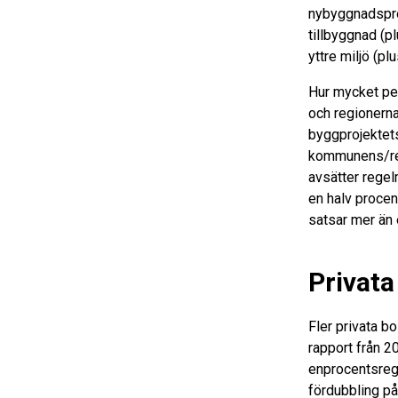
nybyggnadspro
tillbyggnad (p
yttre miljö (pl
Hur mycket pen
och regionerna
byggprojektet
kommunens/reg
avsätter regel
en halv procen
satsar mer än 
Privata
Fler privata b
rapport från 20
enprocentsrege
fördubbling på 