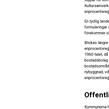
Kultursamverk
enprocentsrege
En tydlig tend
formuleringar
förekommer ida
Blickas längre
enprocentsrege
1960-talet, då
bostadsbolag a
bostadsområden
nybyggnad, vilk
enprocentsreg
Offentl
Kommunerna har