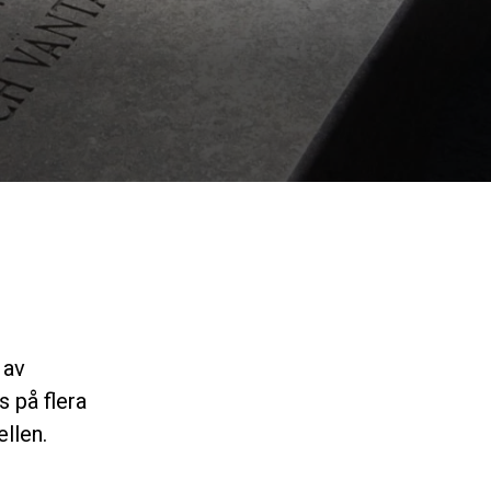
 av
 på flera
llen.