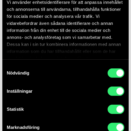
årsredovisning 2022
Vi använder enhetsidentifierare för att anpassa innehållet
och annonserna till användarna, tillhandahålla funktioner
Statens konstråd fyllde 85 år förra året.
för sociala medier och analysera vår trafik. Vi
Sedan 1937 har vi verkat för att konsten
vidarebefordrar även sådana identifierare och annan
ska bli tillgängligare för fler – att konsten
information från din enhet till de sociala medier och
ska bli allas genom att ta plats i de
annons- och analysföretag som vi samarbetar med.
gemensamma rummen där den kan möta
Dessa kan i sin tur kombinera informationen med annan
människor mitt i...
information som du har tillhandahållit eller som de har
samlat in när du har använt deras tjänster.
Samtyckesval
Nödvändig
Inställningar
Offentligt minne, offentlig
konst
Statistik
Vad är det att minnas genom konst? I
antologin Offentligt minne, offentlig konst
Marknadsföring
– Reflektioner om monument och