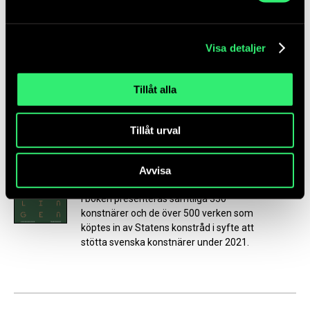
minneskonst i samtiden, har Statens
konstråd samlat 25 texter av namnkunniga
skribenter för att bidra till samtalet om
Visa detaljer
minneskonstens roll i våra gemensamma...
Tillåt alla
Tillåt urval
Coronasamlingen
Avvisa
I boken presenteras samtliga 350
konstnärer och de över 500 verken som
köptes in av Statens konstråd i syfte att
stötta svenska konstnärer under 2021.