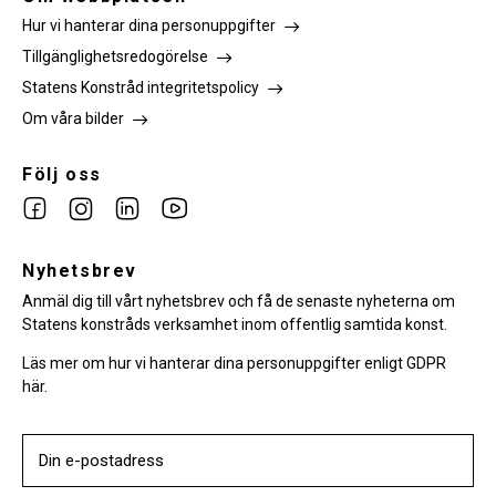
Hur vi hanterar dina personuppgifter
Tillgänglighetsredogörelse
Statens Konstråd integritetspolicy
Om våra bilder
Följ oss
Link
Link
Link
Link
to
to
to
to
facebook
Nyhetsbrev
instagram
Linkedin
youtube
Anmäl dig till vårt nyhetsbrev och få de senaste nyheterna om
Statens konstråds verksamhet inom offentlig samtida konst.
Läs mer om hur vi hanterar dina personuppgifter enligt GDPR
här.