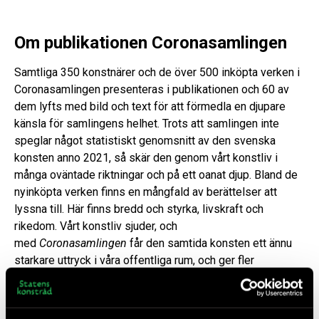
Om publikationen Coronasamlingen
Samtliga 350 konstnärer och de över 500 inköpta verken i
Coronasamlingen presenteras i publikationen och 60 av
dem lyfts med bild och text för att förmedla en djupare
känsla för samlingens helhet. Trots att samlingen inte
speglar något statistiskt genomsnitt av den svenska
konsten anno 2021, så skär den genom vårt konstliv i
många oväntade riktningar och på ett oanat djup. Bland de
nyinköpta verken finns en mångfald av berättelser att
lyssna till. Här finns bredd och styrka, livskraft och
rikedom. Vårt konstliv sjuder, och
med
Coronasamlingen
får den samtida konsten ett ännu
starkare uttryck i våra offentliga rum, och ger fler
möjligheten att möta den i sin närmiljö.
­­­Boken är skriven på svenska av ett 20-tal namnkunniga