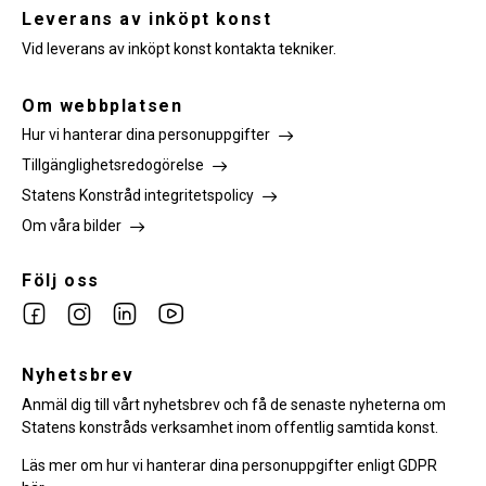
Leverans av inköpt konst
Vid leverans av inköpt konst kontakta tekniker.
Om webbplatsen
Hur vi hanterar dina personuppgifter
Tillgänglighetsredogörelse
Statens Konstråd integritetspolicy
Om våra bilder
Följ oss
Link
Link
Link
Link
to
to
to
to
facebook
Nyhetsbrev
instagram
Linkedin
youtube
Anmäl dig till vårt nyhetsbrev och få de senaste nyheterna om
Statens konstråds verksamhet inom offentlig samtida konst.
Läs mer om hur vi hanterar dina personuppgifter enligt GDPR