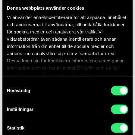
skribenter. Den är formgiven av den grafiska designduon
Denna webbplats använder cookies
Ateljé Grotesk med Jennifer Bergkvist & Moa Sundkvist
och är rikt illustrerad med många fina färgfotografier av
Vi använder enhetsidentifierare för att anpassa innehållet
verken. Den omfattar reflekterande texter kring offentliga
och annonserna till användarna, tillhandahålla funktioner
samlingar i stort, hur de är sammansatta och hur de möter
för sociala medier och analysera vår trafik. Vi
publiken på deras arbetsplatser till exempel. Den
vidarebefordrar även sådana identifierare och annan
innehåller intervjuer med konstnärerna samt olika
information från din enhet till de sociala medier och
verkstolkningar. Boken knyter även an till de roller och
annons- och analysföretag som vi samarbetar med.
möjligheter som statens konstsamling har.
Dessa kan i sin tur kombinera informationen med annan
information som du har tillhandahållit eller som de har
samlat in när du har använt deras tjänster.
Skribenter
Samtyckesval
Nödvändig
Förord: Patrick Amsellem. Inledning: Anders Olofsson.
Verksläsningar: Jenny Danielsson, Maryam Fanni, Valerie
Kyeyune Backström, Thomas Millroth, Khashayar
Inställningar
Naderehvandi, Carolina Söderholm, David Väyrynen, Emma
Warg. Intervjuer: Jenny Danielsson, Anders Olofsson,
Rafaela Stålbalk Klose, Carolina Söderholm, Ida Therén.
Statistik
Kortintervjuer: Liza Jernberg, Karolina Modig.