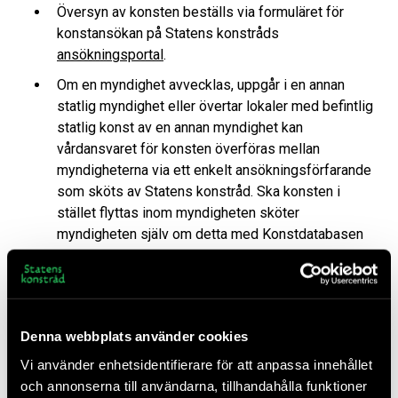
Översyn av konsten beställs via formuläret för
konstansökan på Statens konstråds
ansökningsportal
.
Om en myndighet avvecklas, uppgår i en annan
statlig myndighet eller övertar lokaler med befintlig
statlig konst av en annan myndighet kan
vårdansvaret för konsten överföras mellan
myndigheterna via ett enkelt ansökningsförfarande
som sköts av Statens konstråd. Ska konsten i
stället flyttas inom myndigheten sköter
myndigheten själv om detta med Konstdatabasen
som verktyg.
Detta händer sen
Denna webbplats använder cookies
Statens konstråd fattar beslut vid fyra tillfällen per
Vi använder enhetsidentifierare för att anpassa innehållet
år om återlämnande av konst.
och annonserna till användarna, tillhandahålla funktioner