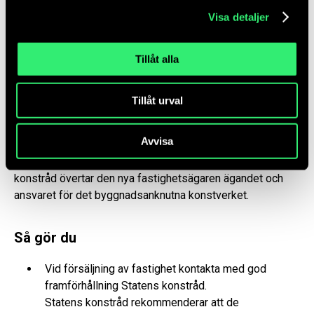
förvaltningsansvaret för de aktuella konstverken.
Visa detaljer
Ombyggnader och försäljningar av
Tillåt alla
fastigheter
Vid ombyggnationer som påverkar byggnadsanknutna
Tillåt urval
konstverk, kontakta med god framförhållning Statens
konstråd. Detsamma gäller om ett konstverk av någon
Avvisa
anledning behöver flyttas eller åtgärdas. Vid försäljning av
fastigheter som innehåller konstverk beställda av Statens
konstråd övertar den nya fastighetsägaren ägandet och
ansvaret för det byggnadsanknutna konstverket.
Så gör du
Vid försäljning av fastighet kontakta med god
framförhållning Statens konstråd.
Statens konstråd rekommenderar att de