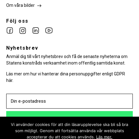
Om våra bilder
Följ oss
Link
Link
Link
Link
to
to
to
to
facebook
Nyhetsbrev
instagram
Linkedin
youtube
Anmäl dig till vårt nyhetsbrev och få de senaste nyheterna om
Statens konstråds verksamhet inom offentlig samtida konst.
Läs mer om hur vi hanterar dina personuppgifter enligt GDPR
här.
PRENUMERERA
Vi använder cookies för att din läsarupplevelse ska bli så bra
som möjligt. Genom att fortsätta använda vår webbplats
accepterar du att cookies används.
Läs mer.