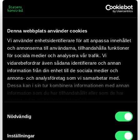
deltagarbaserade eller gemenskapsorienterade praktiker.
Båda tillfällena arrangeras av Statens konstråd i
samarbete med Kulturakademin och Region Skåne.
Denna webbplats använder cookies
Jeanne van Heeswijk har under lång tid samarbetat med
Vi använder enhetsidentifierare för att anpassa innehållet
lokalsamhällen och institutioner i olika delar av världen.
och annonserna till användarna, tillhandahålla funktioner
Genom kursen introducerar hon de arbetsmetoder som
för sociala medier och analysera vår trafik. Vi
utvecklats genom de samarbetena. En central fråga är hur
vidarebefordrar även sådana identifierare och annan
vi kan förstå våra tillhörigheter, i bemärkelsen relationer
information från din enhet till de sociala medier och
och positioneringar, som en utgångspunkt för att kunna
annons- och analysföretag som vi samarbetar med.
föreställa oss andra framtider.
Dessa kan i sin tur kombinera informationen med annan
information som du har tillhandahållit eller som de har
15–16 april, Kinesiska Muren, Göteborg
samlat in när du har använt deras tjänster.
24–25 augusti, Malmö konstmuseum
Samtyckesval
Nödvändig
Att träna för det som ännu inte finns – genom relationell
praktik och radikal fantasi 15 april– 25 augusti>
Inställningar