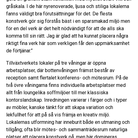
gråskala. I de här nyrenoverade, ljusa och stiliga lokalerna
fanns väldigt bra förutsättningar för det. De flesta
konstverk gör sig förstås bäst i en sparsmakad miljö men
för en del verk är det helt nödvändigt för att de alls ska
komma till sin rätt. Jag är glad att ha kunnat placera några
riktigt fina verk här som verkligen får den uppmärksamhet
de förtjänar.”
Tillväxtverkets lokaler på tre våningar är öppna
arbetsplatser, där bottenvåningen främst består av
reception samt flertalet konferens- och mötesrum. På de
två övre våningarna finns individuella arbetsplatser med
allt från loungelika soffmiljöer till mer klassiska
kontorslandskap. Inredningen varierar i färger och i typer
av möbler, kanske tänkt för att skapa variation och
lekfullhet för att på så vis främja en kreativ miljö.
Lokalernas utformning har inneburit både en utmaning och
tillgång; ofta blir mötes- och sammanträdesrum naturliga
platser att placera konstverk på, men här domineras