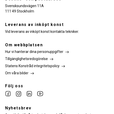
Svensksundsvägen 11A
111 49 Stockholm
Leverans av inköpt konst
Vid leverans av inköpt konst kontakta tekniker.
Om webbplatsen
Hur vi hanterar dina personuppgifter
Tillgänglighetsredogörelse
Statens Konstråd integritetspolicy
Om våra bilder
Följ oss
Link
Link
Link
Link
to
to
to
to
facebook
Nyhetsbrev
instagram
Linkedin
youtube