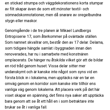
en stickad strumpa och väggdekorationens korta stumpar
av filt skapar även de som ett mönster textil- och
sömnadskonnotationer, men då snarare av oregelbundna
stygn eller maskor.
Genomgående i de tre planen är Mikael Lundbergs
Entropiserie 17, som återkommer på oväntade ställen.
Som namnet skvallrar om, består den av 17 delar. Delarna,
som tidigare hängde samlat i byggnaden innan den
renoverades, har nu i samarbete med konstnären
omplacerats. De hänger nu åtskilda vilket gör att de bildar
en röd tråd genom huset. Vissa delar sitter mer
undanskymt och är kanske inte något som syns vid en
första blick in i lokalerna, men upptäcks när en tar en
omväg genom en korridor som kanske inte tillhör ens
vanliga väg genom lokalerna. Att placera verk på det här
viset skapar en spänning, det finns nya saker att upptäcka
bara genom att se åt ett håll en i som betraktare inte
brukar se åt i vanliga fall.