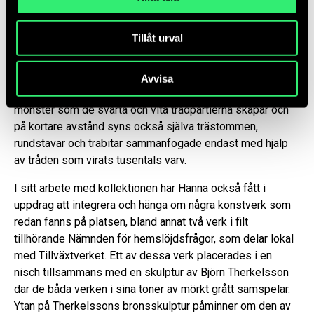
av den mörkare grå väggen den hängts på, utan att
kontrasterna blivit extrema. På den mellersta av de tre
Tillåt urval
våningarna har Anton Alvarez trådinspunna The
Threadwrapping Machine High Side Table fått en plats i en
nisch som vetter mot en öppen mötesplats mitt emellan
Avvisa
de parallella korridorerna. På håll syns tydligt de grafiska
mönster som de svarta och vita trådpartierna skapar och
på kortare avstånd syns också själva trästommen,
rundstavar och träbitar sammanfogade endast med hjälp
av tråden som virats tusentals varv.
I sitt arbete med kollektionen har Hanna också fått i
uppdrag att integrera och hänga om några konstverk som
redan fanns på platsen, bland annat två verk i filt
tillhörande Nämnden för hemslöjdsfrågor, som delar lokal
med Tillväxtverket. Ett av dessa verk placerades i en
nisch tillsammans med en skulptur av Björn Therkelsson
där de båda verken i sina toner av mörkt grått samspelar.
Ytan på Therkelssons bronsskulptur påminner om den av