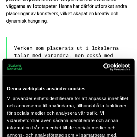
väggarna av fototapeter. Hanna har därför utforskat andra
placeringar av konstverk, vilket skapat en kreativ och
dynamisk hängning.
Verken som placerats ut i lokalerna
talar med varandra, men också med
den miljö och rum de placerats i
Byggnaden är avlång med två långa, parallella korridorer på
Denna webbplats använder cookies
varje våningsplan. I korridorerna skärmar glaspartier av
Vi använder enhetsidentifierare för att anpassa innehållet
från mindre samtalsrum och avskilda arbetsplatser på ena
och annonserna till användarna, tillhandahålla funktioner
sidan, medan den sida som vetter inåt byggnadens mitt
för sociala medier och analysera vår trafik. Vi
främst består av väggar med nischer i. Dessa nischer,
vidarebefordrar även sådana identifierare och annan
som vetter mot de mindre samtalsrummen, har Hanna i
information från din enhet till de sociala medier och
stor utsträckning använt för sin hängning, då de verk som
annons- och analysföretag som vi samarbetar med.
placeras här både syns när de passeras i korridoren, men