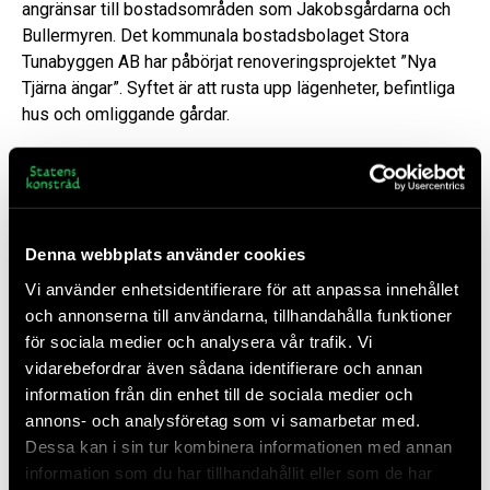
angränsar till bostadsområden som Jakobsgårdarna och
Bullermyren. Det kommunala bostadsbolaget Stora
Tunabyggen AB har påbörjat renoveringsprojektet ”Nya
Tjärna ängar”. Syftet är att rusta upp lägenheter, befintliga
hus och omliggande gårdar.
Borlänges plan- och markkontor arbetar med att ta fram
nya detaljplaner för Tjärna ängar. Planer finns för bland
annat en ny stadsdelspark och ett nytt torg. Kommunen
planerar även att bygga fler bostäder i området.
Denna webbplats använder cookies
Vi använder enhetsidentifierare för att anpassa innehållet
och annonserna till användarna, tillhandahålla funktioner
för sociala medier och analysera vår trafik. Vi
vidarebefordrar även sådana identifierare och annan
information från din enhet till de sociala medier och
annons- och analysföretag som vi samarbetar med.
Dessa kan i sin tur kombinera informationen med annan
information som du har tillhandahållit eller som de har