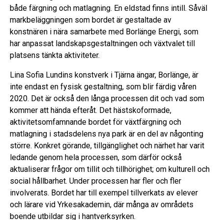
både färgning och matlagning. En eldstad finns intill. Såväl
markbeläggningen som bordet är gestaltade av
konstnären i nära samarbete med Borlänge Energi, som
har anpassat landskapsgestaltningen och växtvalet till
platsens tänkta aktiviteter.
Lina Sofia Lundins konstverk i Tjärna ängar, Borlänge, är
inte endast en fysisk gestaltning, som blir färdig våren
2020. Det är också den långa processen dit och vad som
kommer att hända efteråt. Det hästskoformade,
aktivitetsomfamnande bordet för växtfärgning och
matlagning i stadsdelens nya park är en del av någonting
större. Konkret görande, tillgänglighet och närhet har varit
ledande genom hela processen, som därför också
aktualiserar frågor om tillit och tillhörighet; om kulturell och
social hållbarhet. Under processen har fler och fler
involverats. Bordet har till exempel tillverkats av elever
och lärare vid Yrkesakademin, där många av områdets
boende utbildar sig i hantverksyrken.