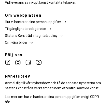
Vid leverans av inköpt konst kontakta tekniker.
Om webbplatsen
Hur vi hanterar dina personuppgifter
Tillgänglighetsredogörelse
Statens Konstråd integritetspolicy
Om våra bilder
Följ oss
Link
Link
Link
Link
to
to
to
to
facebook
Nyhetsbrev
instagram
Linkedin
youtube
Anmäl dig till vårt nyhetsbrev och få de senaste nyheterna om
Statens konstråds verksamhet inom offentlig samtida konst.
Läs mer om hur vi hanterar dina personuppgifter enligt GDPR
här.