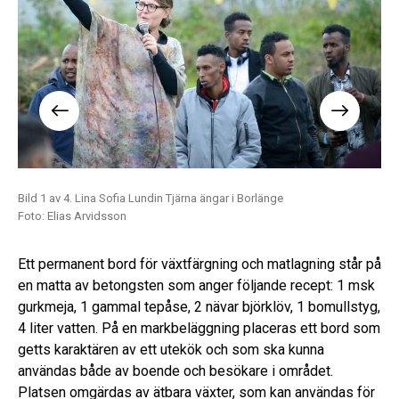
Bild 1 av 4. Lina Sofia Lundin Tjärna ängar i Borlänge
Bil
Foto: Elias Arvidsson
Tjä
Fot
Ett permanent bord för växtfärgning och matlagning står på
en matta av betongsten som anger följande recept: 1 msk
gurkmeja, 1 gammal tepåse, 2 nävar björklöv, 1 bomullstyg,
4 liter vatten. På en markbeläggning placeras ett bord som
getts karaktären av ett utekök och som ska kunna
användas både av boende och besökare i området.
Platsen omgärdas av ätbara växter, som kan användas för