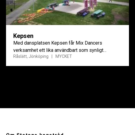
Kepsen
Med dansplatsen Kepsen får Mix Dancers
verksamhet ett lika användbart som synligt
Råslätt, Jönköping
MYCKET
utropstecken i miljön.