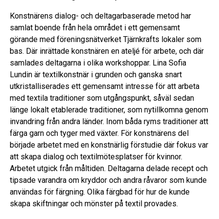
Konstnärens dialog- och deltagarbaserade metod har
samlat boende från hela området i ett gemensamt
görande med föreningsnätverket Tjärnkrafts lokaler som
bas. Där inrättade konstnären en ateljé för arbete, och där
samlades deltagarna i olika workshoppar. Lina Sofia
Lundin är textilkonstnär i grunden och ganska snart
utkristalliserades ett gemensamt intresse för att arbeta
med textila traditioner som utgångspunkt, såväl sedan
länge lokalt etablerade traditioner, som nytillkomna genom
invandring från andra länder. Inom båda ryms traditioner att
färga garn och tyger med växter. För konstnärens del
började arbetet med en konstnärlig förstudie där fokus var
att skapa dialog och textilmötesplatser för kvinnor.
Arbetet utgick från måltiden. Deltagarna delade recept och
tipsade varandra om kryddor och andra råvaror som kunde
användas för färgning. Olika färgbad för hur de kunde
skapa skiftningar och mönster på textil provades.