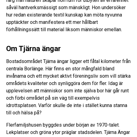
färg från naturen skapar hon rum för utbyten av erfarenhet
såväl hantverksmässigt som mänskligt. Hon undersöker
hur redan existerande textil kunskap kan möta nyvunna
upptäckter och manifestera ett mer hållbart
förhållningssätt till material liksom människor emellan.
Om Tjärna ängar
Bostadsområdet Tjärna ängar ligger ett fåtal kilometer från
centrala Borlänge. Här finns en stor mångfald bland
invånarna och ett mycket aktivt föreningsliv som vill stärka
områdets kvaliteter och synliggöra dem för fler. Idag är
upplevelsen att människor som inte själva bor här går runt
och förbi området på sin väg till exempelvis
idrottsplatsen. Varför skulle de inte i stället kunna stanna
till och hälsa på?
Flerfamiljshusen byggdes under början av 1970-talet.
Lekplatser och gröna ytor präglar stadsdelen. Tjärna Ängar