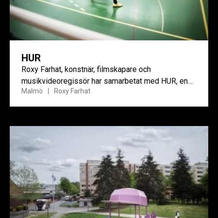
HUR
Roxy Farhat, konstnär, filmskapare och
musikvideoregissör har samarbetat med HUR, en
Malmö
Roxy Farhat
grupp unga i åldrarna 16–25 år i...