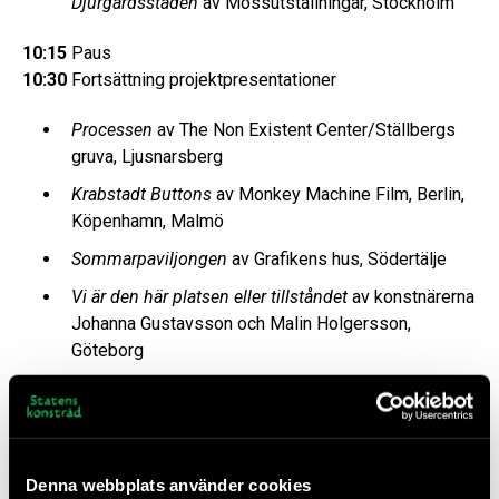
Djurgårdsstaden
av Mossutställningar, Stockholm
10:15
Paus
10:30
Fortsättning projektpresentationer
Processen
av The Non Existent Center/Ställbergs
gruva, Ljusnarsberg
Krabstadt Buttons
av Monkey Machine Film, Berlin,
Köpenhamn, Malmö
Sommarpaviljongen
av Grafikens hus, Södertälje
Vi är den här platsen eller tillståndet
av konstnärerna
Johanna Gustavsson och Malin Holgersson,
Göteborg
11:25
Paus
11:30
Fortsättning projektpresentationer
Det läckande monumentet
av Kultivator, Öland
Denna webbplats använder cookies