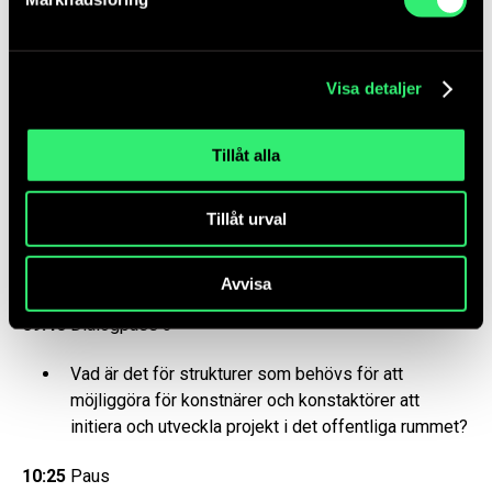
Vad kan vi kan ta vidare för att möjliggöra
konstaktörsdrivna och egeninitierade offentliga
konstprojekt framöver?
Visa detaljer
15:10
Uppsummering
15:30
Slut
Tillåt alla
3 december
Tillåt urval
08:45
Teknisk uppstart
09:00
Incheckning
Avvisa
09:30
Delning /lyssning i helgrupp
09:40
Dialogpass 3
Vad är det för strukturer som behövs för att
möjliggöra för konstnärer och konstaktörer att
initiera och utveckla projekt i det offentliga rummet?
10:25
Paus