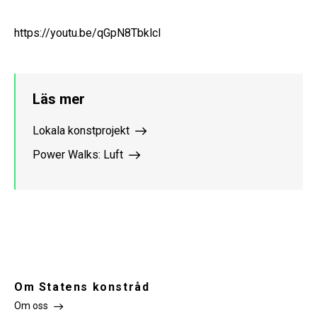
https://youtu.be/qGpN8TbklcI
Läs mer
Lokala konstprojekt
Power Walks: Luft
Om Statens konstråd
Om oss