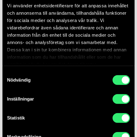
Skogen kallar – Ett oändligt kontaminerat samarbete
Vi använder enhetsidentifierare för att anpassa innehållet
eller Dansandet är en form av skogskunskap
av
och annonserna till användarna, tillhandahålla funktioner
konstnärerna Malin Arnell och Åsa Elzén, Julita,
för sociala medier och analysera vår trafik. Vi
Katrineholm
vidarebefordrar även sådana identifierare och annan
information från din enhet till de sociala medier och
Naturen tar över
av Österängens konsthall,
annons- och analysföretag som vi samarbetar med.
Jönköping
Dessa kan i sin tur kombinera informationen med annan
Omvandling pågår
av konstnären Sara Söderberg,
information som du har tillhandahållit eller som de har
Kiruna/Gällivare
samlat in när du har använt deras tjänster.
Samtyckesval
12:30
Lunch
Nödvändig
13:30
Dialogpass 1
Vad är det för kunskap vi ser och vilka lärdomar drar
Inställningar
vi från denna typ av projekt och finansiering?
14:30
Paus
Statistik
14.40
Dialogpass 2
Marknadsföring