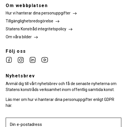
Om webbplatsen
Hur vi hanterar dina personuppgifter
Tillgänglighetsredogörelse
Statens Konstråd integritetspolicy
Om våra bilder
Följ oss
Link
Link
Link
Link
to
to
to
to
facebook
Nyhetsbrev
instagram
Linkedin
youtube
Anmäl dig till vårt nyhetsbrev och få de senaste nyheterna om
Statens konstråds verksamhet inom offentlig samtida konst.
Läs mer om hur vi hanterar dina personuppgifter enligt GDPR
här.