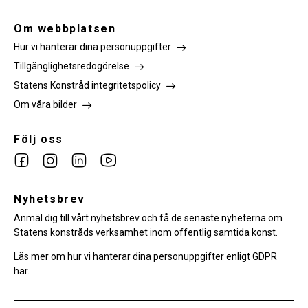
Om webbplatsen
Hur vi hanterar dina personuppgifter
Tillgänglighetsredogörelse
Statens Konstråd integritetspolicy
Om våra bilder
Följ oss
Link
Link
Link
Link
to
to
to
to
facebook
Nyhetsbrev
instagram
Linkedin
youtube
Anmäl dig till vårt nyhetsbrev och få de senaste nyheterna om
Statens konstråds verksamhet inom offentlig samtida konst.
Läs mer om hur vi hanterar dina personuppgifter enligt GDPR
här.