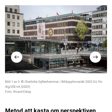
t
Bild 1 av 3. © Charlotte Gyllenhammar / Bildupphovsrätt 2023 Dö för
Bil
holm
dig/Slå rot (2023)
dig
Foto: Ricard Estay
Fot
Metod att kasta om perspektiven