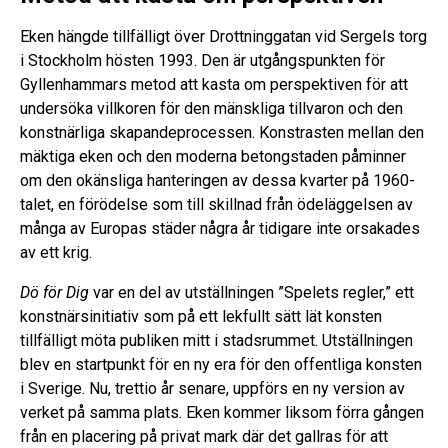
Eken hängde tillfälligt över Drottninggatan vid Sergels torg
i Stockholm hösten 1993. Den är utgångspunkten för
Gyllenhammars metod att kasta om perspektiven för att
undersöka villkoren för den mänskliga tillvaron och den
konstnärliga skapandeprocessen. Konstrasten mellan den
mäktiga eken och den moderna betongstaden påminner
om den okänsliga hanteringen av dessa kvarter på 1960-
talet, en förödelse som till skillnad från ödeläggelsen av
många av Europas städer några år tidigare inte orsakades
av ett krig.
Dö för Dig
var en del av utställningen ”Spelets regler,” ett
konstnärsinitiativ som på ett lekfullt sätt lät konsten
tillfälligt möta publiken mitt i stadsrummet. Utställningen
blev en startpunkt för en ny era för den offentliga konsten
i Sverige. Nu, trettio år senare, uppförs en ny version av
verket på samma plats. Eken kommer liksom förra gången
från en placering på privat mark där det gallras för att