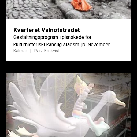
Kvarteret Valnötsträdet
Gestaltningsprogram i planskede för
kulturhistoriskt känslig stadsmiljö. November
Kalmar
Päivi Ernkvist
2010–juni 2013.