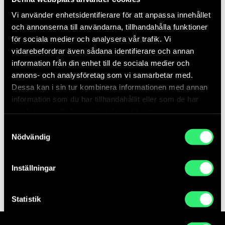
Vi använder enhetsidentifierare för att anpassa innehållet
och annonserna till användarna, tillhandahålla funktioner
Följ processen kring skapandet av verket Dö för dig / Slå rot 2023 av
för sociala medier och analysera vår trafik. Vi
Charlotte Gyllenhammar
vidarebefordrar även sådana identifierare och annan
Foto: Ricard Estay / Statens konstråd
information från din enhet till de sociala medier och
annons- och analysföretag som vi samarbetar med.
Dessa kan i sin tur kombinera informationen med annan
information som du har tillhandahållit eller som de har
Relaterat innehåll
samlat in när du har använt deras tjänster.
Samtyckesval
Nödvändig
Inställningar
Statistik