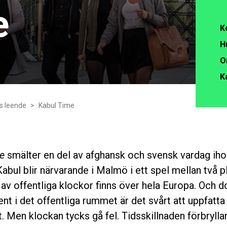
e
K
H
O
K
 leende
Kabul Time
e
smälter en del av afghansk och svensk vardag i
Kabul blir närvarande i Malmö i ett spel mellan två pl
v offentliga klockor finns över hela Europa. Och do
nt i det offentliga rummet är det svårt att uppfatta
. Men klockan tycks gå fel. Tidsskillnaden förbryllar