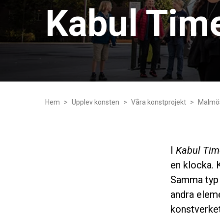
Kabul Tim
Hem
Upplev konsten
Våra konstprojekt
Malmös
I
Kabul Tim
en klocka. 
Samma typ a
andra eleme
konstverket