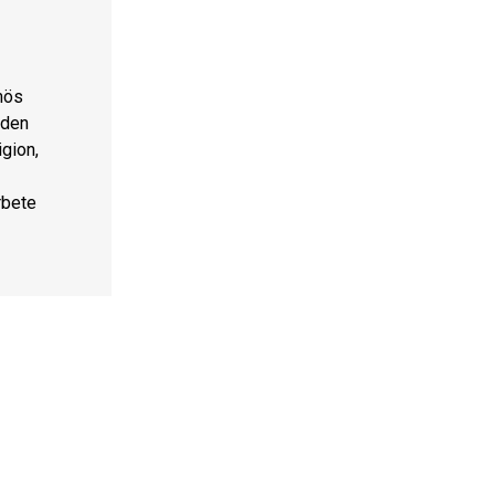
mös
 den
igion,
rbete