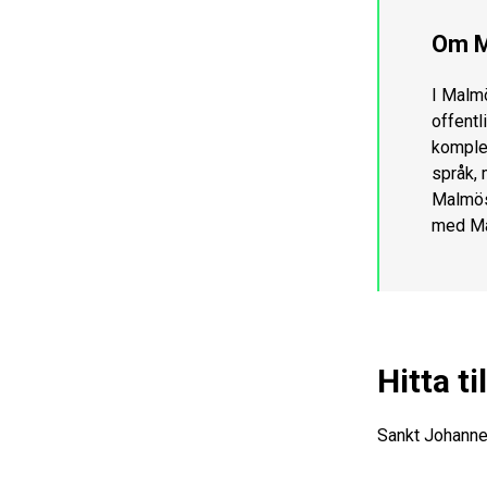
Om M
I Malmö
offentl
komplex
språk, 
Malmös
med Ma
Hitta t
Sankt Johanne