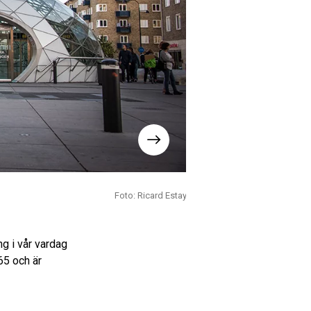
Foto: Ricard Estay
Bild 2 av 3.
ng i vår vardag
65 och är