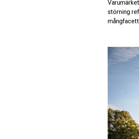
Varumärket 
störning re
mångfacette