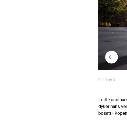
Foto: Ricard Estay
Bild 1 av 3.
I sitt konstnä
dyker hans ver
bosatt i Köpe