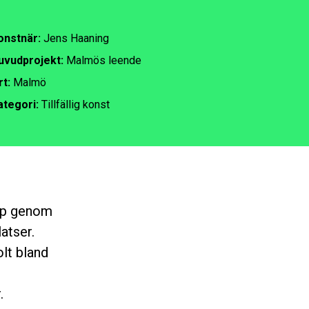
onstnär:
Jens Haaning
uvudprojekt:
Malmös leende
rt:
Malmö
ategori:
Tillfällig konst
hop genom
atser.
lt bland
.