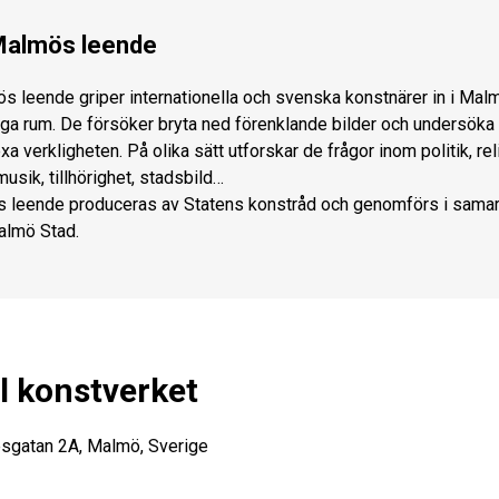
almös leende
s leende griper internationella och svenska konstnärer in i Mal
iga rum. De försöker bryta ned förenklande bilder och undersöka
a verkligheten. På olika sätt utforskar de frågor inom politik, rel
musik, tillhörighet, stadsbild…
 leende produceras av Statens konstråd och genomförs i sama
lmö Stad.
ill konstverket
sgatan 2A, Malmö, Sverige