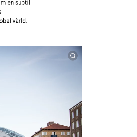
m en subtil
s
bal värld.