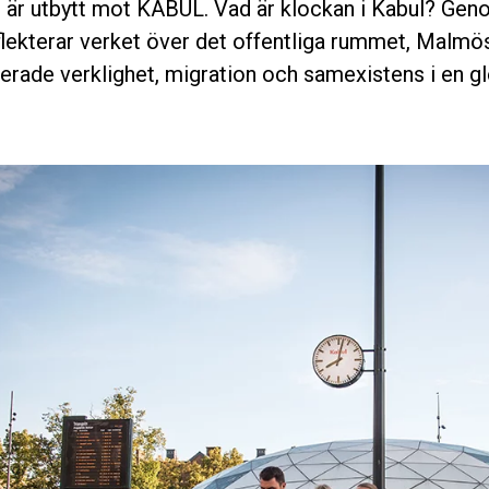
är utbytt mot KABUL. Vad är klockan i Kabul? Geno
flekterar verket över det offentliga rummet, Malmö
rade verklighet, migration och samexistens i en glo