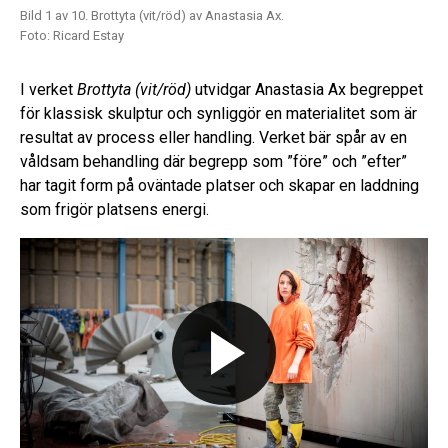
Bild 1 av 10. Brottyta (vit/röd) av Anastasia Ax.
Bil
Foto: Ricard Estay
Fot
I verket
Brottyta (vit/röd)
utvidgar Anastasia Ax begreppet
för klassisk skulptur och synliggör en materialitet som är
resultat av process eller handling. Verket bär spår av en
våldsam behandling där begrepp som ”före” och ”efter”
har tagit form på oväntade platser och skapar en laddning
som frigör platsens energi.