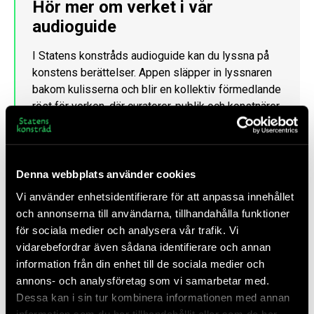
Hör mer om verket i vår
audioguide
I Statens konstråds audioguide
kan du lyssna på
konstens berättelser. Appen släpper in lyssnaren
bakom kulisserna och blir en kollektiv förmedlande
röst för verken, där curatorer, publik och konstnärer
hörs.
LADDA NER AUDIOGUIDEN ELLER LYSSNA
Denna webbplats använder cookies
DIREKT HÄR
Vi använder enhetsidentifierare för att anpassa innehållet
och annonserna till användarna, tillhandahålla funktioner
för sociala medier och analysera vår trafik. Vi
vidarebefordrar även sådana identifierare och annan
Hitta till konstverket
information från din enhet till de sociala medier och
annons- och analysföretag som vi samarbetar med.
Sibyllegatan 2, Stockholm, Sverige
Dessa kan i sin tur kombinera informationen med annan
information som du har tillhandahållit eller som de har