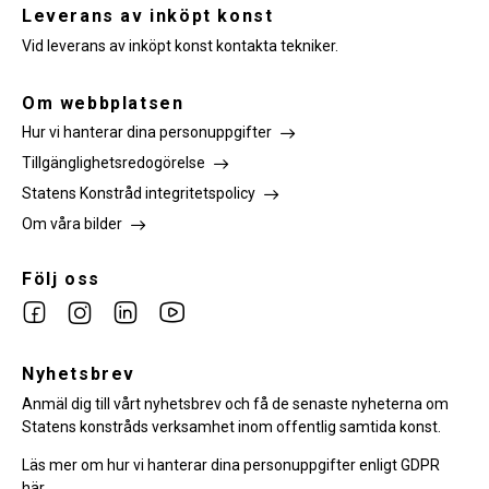
Leverans av inköpt konst
Vid leverans av inköpt konst kontakta tekniker.
Om webbplatsen
Hur vi hanterar dina personuppgifter
Tillgänglighetsredogörelse
Statens Konstråd integritetspolicy
Om våra bilder
Följ oss
Link
Link
Link
Link
to
to
to
to
facebook
Nyhetsbrev
instagram
Linkedin
youtube
Anmäl dig till vårt nyhetsbrev och få de senaste nyheterna om
Statens konstråds verksamhet inom offentlig samtida konst.
Läs mer om hur vi hanterar dina personuppgifter enligt GDPR
här.