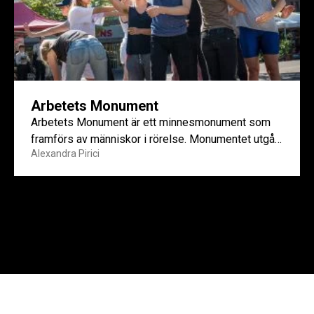
Arbetets Monument
Arbetets Monument är ett minnesmonument som
framförs av människor i rörelse. Monumentet utgår
Alexandra Pirici
från industriarbetares rörelsemönster, från 1970-
talet...