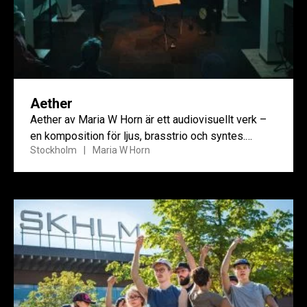
Aether
Aether av Maria W Horn är ett audiovisuellt verk –
en komposition för ljus, brasstrio och syntes.
Stockholm
Maria W Horn
Verket...