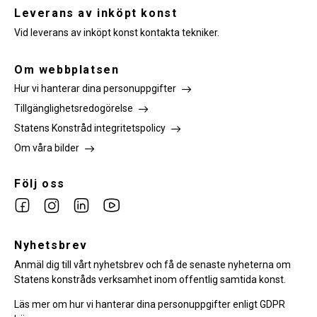
Leverans av inköpt konst
Vid leverans av inköpt konst kontakta tekniker.
Om webbplatsen
Hur vi hanterar dina personuppgifter
Tillgänglighetsredogörelse
Statens Konstråd integritetspolicy
Om våra bilder
Följ oss
Link
Link
Link
Link
to
to
to
to
facebook
Nyhetsbrev
instagram
Linkedin
youtube
Anmäl dig till vårt nyhetsbrev och få de senaste nyheterna om
Statens konstråds verksamhet inom offentlig samtida konst.
Läs mer om hur vi hanterar dina personuppgifter enligt GDPR