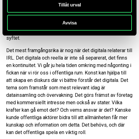
utanför stadshuset än att bjuda in en konstnär till
Tillåt urval
kommunens hemsida. Digitala rum är på många sätt slutna.
Vilken domän använder man och vad kan offentlig konst
Avvisa
betyda i det sammanhanget? Frågan är hur man öppnar
upp de rummen, vem som ska göra det, och vad som är
syftet.
Det mest framgångsrika är nog när det digitala relaterar till
IRL. Det digitala och reella är inte så separerat, det finns
en kontinuitet. Vi går ju hela tiden omkring med någonting i
fickan när vi rör oss i offentliga rum. Konst kan hjälpa till
att skapa en diskurs där vi bättre förstår det digitala. Det
tema som framstår som mest relevant idag är
datainsamling och övervakning. Det görs främst av företag
med kommersiellt intresse men också av stater. Vilka
krafter kan gå emot det? Och vems ansvar är det? Kanske
kunde offentliga aktörer bidra till att allmänheten får mer
kunskap och information om detta. Det behövs, och där
kan det offentliga spela en viktig roll.