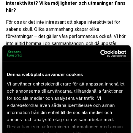
interaktivitet? Vilka möjligheter och utmaningar finns
här?
För oss är det inte intressant att skapa interaktivitet för
sakens skull. Olika sammanhang skapar olika
förväntningar – det gäller våra performances också. Vi hör
inte alltid hemma i de sammanhangen, och då uppstår
intressanta krockar. Om vi helt och hållet hade gjort det här
projektet inom ramen för ett spelsammanhang så hade det
varit mindre intressant.
Denna webbplats använder cookies
Det går också att tala om deltagande och interaktivitet i
relation till hur vi har arbetat. Vi har pratat med
Vi använder enhetsidentifierare för att anpassa innehållet
professionella inom spelvärlden, där finns dels
och annonserna till användarna, tillhandahålla funktioner
kommersiella aktörer, dels en indie-spelvärld. De kan ha
för sociala medier och analysera vår trafik. Vi
olika syn på delande och deltagande. Redan vad gäller det
vidarebefordrar även sådana identifierare och annan
materiella och teknologiska, såsom kod och mjukvara,
information från din enhet till de sociala medier och
finns det olika förståelser. Vi kommer från konst- och
annons- och analysföretag som vi samarbetar med.
akademisk kontext, då blir det intressant att tänka vidare
Dessa kan i sin tur kombinera informationen med annan