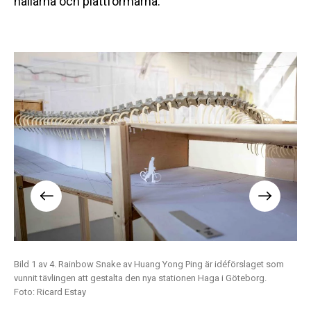
hallarna och plattformarna.
m
Bild 1 av 4. Rainbow Snake av Huang Yong Ping är idéförslaget som
Bil
vunnit tävlingen att gestalta den nya stationen Haga i Göteborg.
vun
Foto: Ricard Estay
Fot