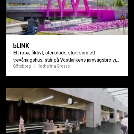
bLINK
Ett rosa, fiktivt, stenblock, stort som ett
trevåningshus, står på Västlänkens järnvägsbro vid
Göteborg
Katharina Grosse
Olskroken i Göteborg.