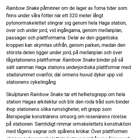
Rainbow Snake
påminner om de lager av forna tider som
finns under våra fötter när ett 320 meter långt
pytonormskelettet slingrar sig genom hela Haga station,
över och under jord, vid ingångarna, genom mellanplan,
passager och plattformarna. Delar av den gigantiska
kroppen kan skymtas utifrån, genom parken, medan den
största delen ligger under jord, på mellanplan och över
tågstationens plattformar.
Rainbow Snake
binder på så
sätt samman Haga stations underjordiska plattformar med
stadsrummet ovanför, där ormens huvud dyker upp vid
stationens cykelingång.
Skulpturen
Rainbow Snake
tar ett helhetsgrepp om hela
station Hagas arkitektur och blir den röda tråd som binder
ihop stationens olika rumsligheter, ett grepp som
återspeglar konstnärens omsorg om resenärens rörelse
på stationen. Samtidigt rimmar ormskelettets konstruktion
med tågens vagnar och spårens krökar. Över plattformen