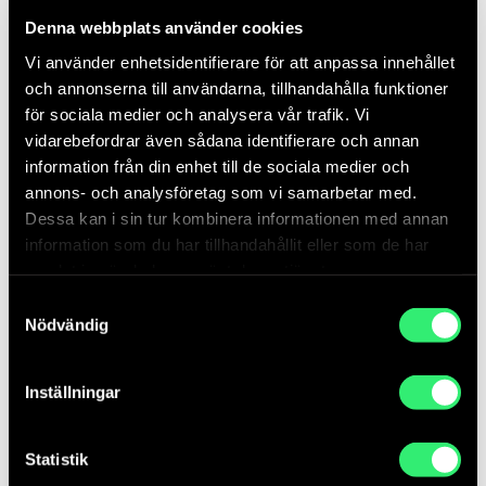
exceptionell möjlighet att i ett tidigt skede påverka
Denna webbplats använder cookies
rummens utformning under jord.
Vi använder enhetsidentifierare för att anpassa innehållet
och annonserna till användarna, tillhandahålla funktioner
Rainbow Snake
är en del av Västlänken:
för sociala medier och analysera vår trafik. Vi
Kronotopia
vidarebefordrar även sådana identifierare och annan
information från din enhet till de sociala medier och
I Västlänken får konstnärer och konstnärsgrupper
annons- och analysföretag som vi samarbetar med.
möjligheten att påverka ett av Göteborgs genom
Dessa kan i sin tur kombinera informationen med annan
tiderna största byggprojekt. Huang Yong Ping vann
information som du har tillhandahållit eller som de har
med idéförslaget
Rainbow Snake
en tävling om att
samlat in när du har använt deras tjänster.
konstnärligt gestalta station Haga.
Samtyckesval
Konstverket är beställt av Trafikverket och
Nödvändig
producerat av Statens konstråd.
Inställningar
Statistik