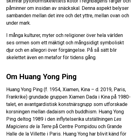
skimrar pytonormskelettets kotor i regnbågens färger och
påminner om insidan av snäckskal. Denna aspekt belyser
sambanden mellan det inre och det yttre, mellan ovan och
under mark.
I många kulturer, myter och religioner över hela världen
ses ormen som ett mäktigt och mångsidigt symboliskt
djur och en allegori över förgängelse. På så sätt blir
skelettet även en metafor för tidens gång.
Om Huang Yong Ping
Huang Yong Ping (f. 1954, Xiamen, Kina – d. 2019, Paris,
Frankrike) grundade gruppen Xiamen Dada i Kina på 1980-
talet, en avantgardistisk konstnärsgrupp som utforskade
korsningen mellan dadaism och buddhism. Huang Yong
Ping deltog 1989 i den inflytelserika utställningen
Les
Magiciens de la Terre
på Centre Pompidou och Grande
Halle de la Villette i Paris. Huang Yong har blivit känd för