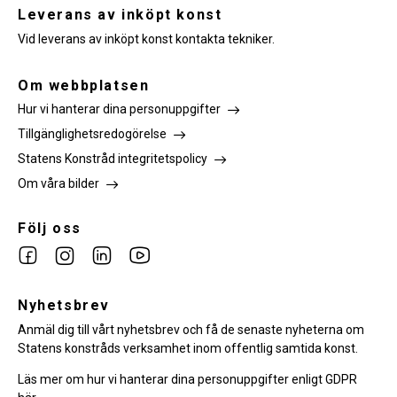
Leverans av inköpt konst
Vid leverans av inköpt konst kontakta tekniker.
Om webbplatsen
Hur vi hanterar dina personuppgifter
Tillgänglighetsredogörelse
Statens Konstråd integritetspolicy
Om våra bilder
Följ oss
Link
Link
Link
Link
to
to
to
to
facebook
Nyhetsbrev
instagram
Linkedin
youtube
Anmäl dig till vårt nyhetsbrev och få de senaste nyheterna om
Statens konstråds verksamhet inom offentlig samtida konst.
Läs mer om hur vi hanterar dina personuppgifter enligt GDPR