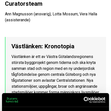
Curatorsteam
Ann Magnusson (ansvarig), Lotta Mossum, Vera Halla
(assisterande)
Västlänken: Kronotopia
Västlänken är ett av Västra Götalandsregionens
största byggprojekt genom tiderna och ska knyta
samman stad och region med en ny underjordisk
tågförbindelse genom centrala Göteborg och nya
tågstationer som avlastar Centralstationen. Nya
stationsmiljöer, uppgångar, broar och angränsande
stadsmiljöer kommer forma människors livsmiljöer
för lång tid framöver. Byggstart är planerad till
2018, de första tågen rullar ner i tunneln 2026.
Konstnärerna som deltar i tävlingen har en