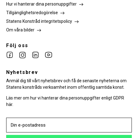
Hur vi hanterar dina personuppgifter
Tillgänglighetsredogörelse
Statens Konstråd integritetspolicy
Om våra bilder
Följ oss
Link
Link
Link
Link
to
to
to
to
facebook
Nyhetsbrev
instagram
Linkedin
youtube
Anmäl dig till vårt nyhetsbrev och få de senaste nyheterna om
Statens konstråds verksamhet inom offentlig samtida konst.
Läs mer om hur vi hanterar dina personuppgifter enligt GDPR
här.