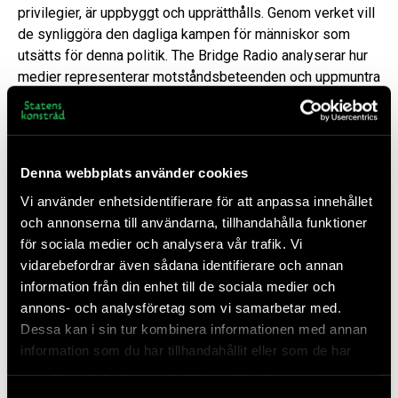
privilegier, är uppbyggt och upprätthålls. Genom verket vill
de synliggöra den dagliga kampen för människor som
utsätts för denna politik. The Bridge Radio analyserar hur
medier representerar motståndsbeteenden och uppmuntra
oss att tänka på hur man bygger kollektiva strategier för
att bryta förtryckande strukturer. Deras sociala kamper och
strategier utgår ifrån en icke-vit maktposition.
Denna webbplats använder cookies
Berättelserna i radiopjäsen bygger på verkliga händelser
som har ägt rum i asylläger, på flygplan och i större
Vi använder enhetsidentifierare för att anpassa innehållet
protester som The Bridge Radio och deras nätverk har
och annonserna till användarna, tillhandahålla funktioner
deltagit i.
för sociala medier och analysera vår trafik. Vi
vidarebefordrar även sådana identifierare och annan
Processen med verket inleddes med en workshop i
information från din enhet till de sociala medier och
skrivande och radiodrama med författaren Athena
annons- och analysföretag som vi samarbetar med.
Farrokhzad, regissören Saga Gärde och ljuddesigner Arash
Dessa kan i sin tur kombinera informationen med annan
Pandi.
information som du har tillhandahållit eller som de har
samlat in när du har använt deras tjänster.
Författare och medverkande: Laila, Serafin, Cedric, Barly,
Kirstine, Arash, Nanna, Arendse, Shakira, Fayeza, Carina,