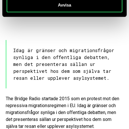
Avvisa
migration. De strävar efter att sprida historier om
motstånd och kamp för fri rörlighet.
Idag är gränser och migrationsfrågor
synliga i den offentliga debatten,
men det presenteras sällan ur
perspektivet hos dem som själva tar
resan eller upplever asylsystemet.
The Bridge Radio startade 2015 som en protest mot den
repressiva migrationsregimen i EU. Idag är gränser och
migrationsfrågor synliga i den offentliga debatten, men
det presenteras sällan ur perspektivet hos dem som
själva tar resan eller upplever asylsystemet.