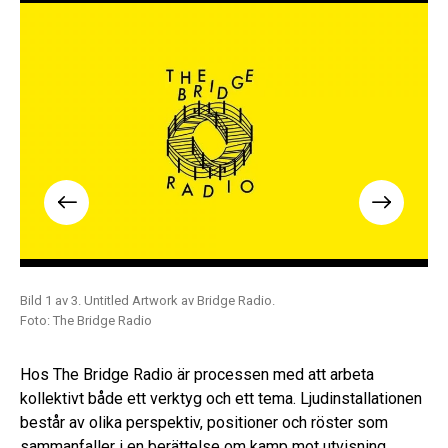
Bild 1 av 3. Untitled Artwork av Bridge Radio.
Bil
Foto: The Bridge Radio
Fot
Hos The Bridge Radio är processen med att arbeta
kollektivt både ett verktyg och ett tema. Ljudinstallationen
består av olika perspektiv, positioner och röster som
sammanfaller i en berättelse om kamp mot utvisning.