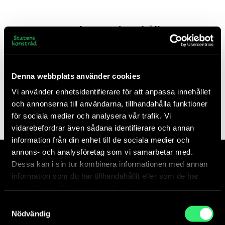
Relaterat innehåll
Denna webbplats använder cookies
Vi använder enhetsidentifierare för att anpassa innehållet
och annonserna till användarna, tillhandahålla funktioner
för sociala medier och analysera vår trafik. Vi
vidarebefordrar även sådana identifierare och annan
information från din enhet till de sociala medier och
annons- och analysföretag som vi samarbetar med.
Dessa kan i sin tur kombinera informationen med annan
information som du har tillhandahållit eller som de har
samlat in när du har använt deras tjänster.
Introspection av Luna Lopez
Samtyckesval
Nödvändig
Luna Lopez omsorgsfullt komponerade bilder bär