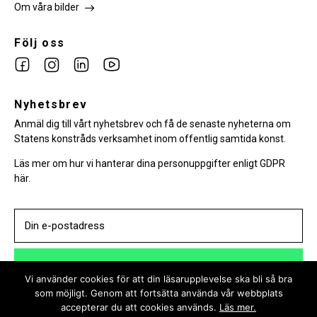
Om våra bilder
Följ oss
Link
Link
Link
Link
to
to
to
to
facebook
Nyhetsbrev
instagram
Linkedin
youtube
Anmäl dig till vårt nyhetsbrev och få de senaste nyheterna om
Statens konstråds verksamhet inom offentlig samtida konst.
Läs mer om hur vi hanterar dina personuppgifter enligt GDPR
här.
PRENUMERERA
Vi använder cookies för att din läsarupplevelse ska bli så bra
som möjligt. Genom att fortsätta använda vår webbplats
accepterar du att cookies används.
Läs mer.