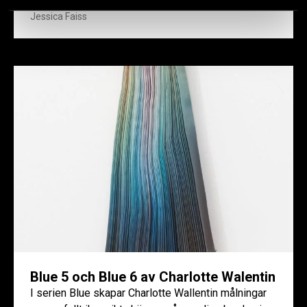
med ljus som rörelse. Ljuset strömmar utan början
Jessica Faiss
och utan...
Blue 5 och Blue 6 av Charlotte Walentin
I serien Blue skapar Charlotte Wallentin målningar