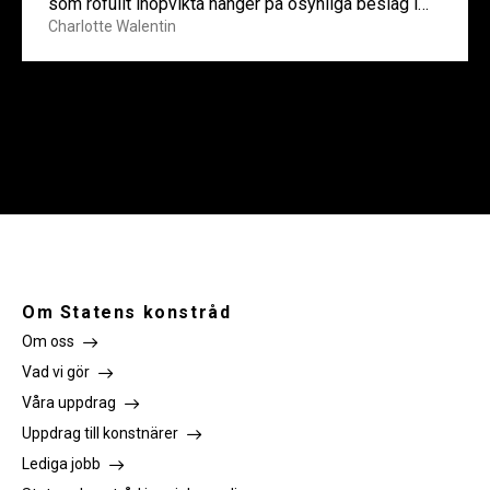
som rofullt ihopvikta hänger på osynliga beslag i
Charlotte Walentin
väggen. Blue 5...
Om Statens konstråd
Om oss
Vad vi gör
Våra uppdrag
Uppdrag till konstnärer
Lediga jobb