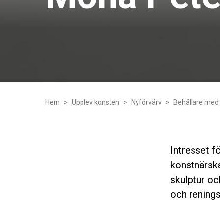
Hem
Upplev konsten
Nyförvärv
Behållare med 
Intresset f
konstnärska
skulptur oc
och rening