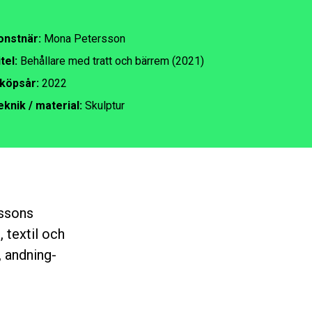
onstnär:
Mona Petersson
tel:
Behållare med tratt och bärrem (2021)
nköpsår:
2022
eknik / material:
Skulptur
rssons
 textil och
 andning-