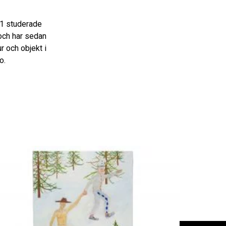
91 studerade
och har sedan
r och objekt i
o.