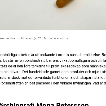
llare med tratt och bärrem (2021), Mona Peterssons.
nstnärliga arbeten är utforskande i ordets sanna bemärkelse.
Be
em
består av en porslinstratt, bärrem, virkat bomullsgarn och ull, l
ets delar kan föra tankarna till praktiska redskap som människa
era sin tillvaro. Det handvirkade garnet som omsluter och mjukt b
terar dock mot de förväntade funktionerna och skapar i stället e
. Porslinstratten är löst placerad i den virkade mynningen. Vad är 
ärsbiografi Mona Petersson