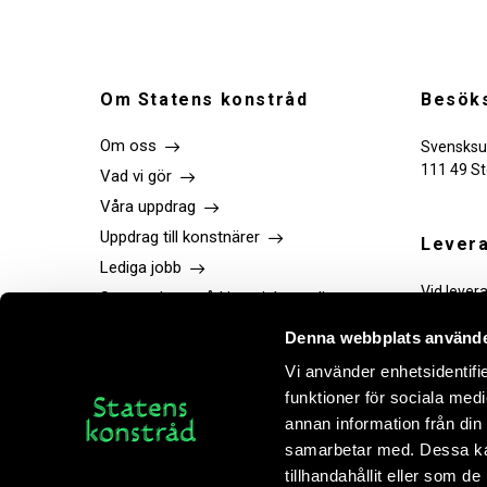
Om Statens konstråd
Besöks
Om oss
Svensksu
111 49 S
Vad vi gör
Våra uppdrag
Uppdrag till konstnärer
Levera
Lediga jobb
Vid lever
Statens konstråd i sociala medier
tekniker.
Press
Denna webbplats använde
Publikationer
Vi använder enhetsidentifie
Kontakt
funktioner för sociala medi
Bokhandel
annan information från din
samarbetar med. Dessa kan
tillhandahållit eller som d