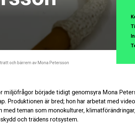
K
Ti
I
T
tratt och bärrem av Mona Petersson
ör miljöfrågor började tidigt genomsyra Mona Pete
p. Produktionen är bred; hon har arbetat med video,
h med teman som monokulturer, klimatförändringar,
sskydd och trädens rotsystem.