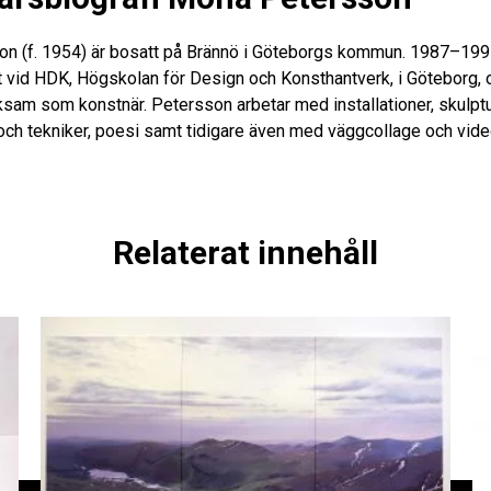
n (f. 1954) är bosatt på Brännö i Göteborgs kommun. 1987–19
t vid HDK, Högskolan för Design och Konsthantverk, i Göteborg, 
ksam som konstnär. Petersson arbetar med installationer, skulptu
 och tekniker, poesi samt tidigare även med väggcollage och vide
Relaterat innehåll