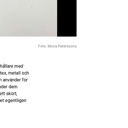
Foto: Mona Peterssons
hållare med
atex, metall och
n använder för
inder dem
tt skört,
det egentligen