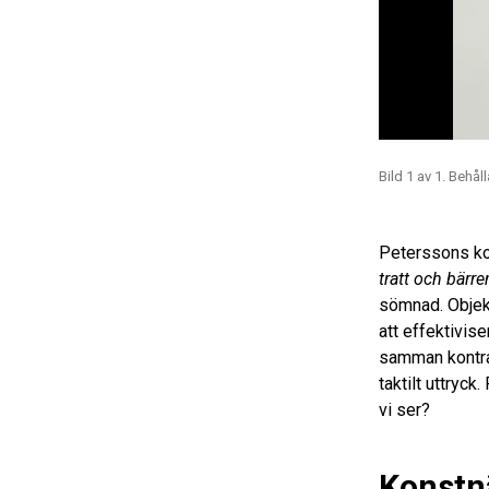
Bild 1 av 1. Behå
Peterssons ko
tratt och bärr
sömnad. Objekt
att effektivis
samman kontras
taktilt uttryck
vi ser?
Konstn