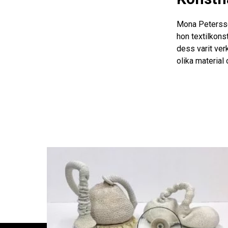
Mona Petersso
hon textilkons
dess varit ver
olika material