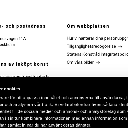
- och postadress
Om webbplatsen
Hur vi hanterar dina personuppgi
ndsvägen 11A
tockholm
Tillgänglighetsredogörelse
Statens Konstråd integritetspoli
Om våra bilder
ns av inköpt konst
ans av inköpt konst kontakta
Följ oss
r cookies
rare för att anpassa innehållet och annonserna till användarna, t
Link
Link
Link
Link
er och analysera vår trafik. Vi vidarebefordrar även sådana ident
to
to
to
to
facebook
instagram
Linkedin
youtube
 enhet till de sociala medier och annons- och analysföretag som 
 i sin tur kombinera informationen med annan information som
e har samlat in när du har använt deras tjänster.