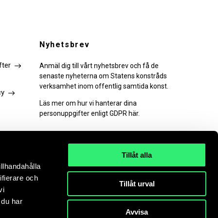
Nyhetsbrev
fter
Anmäl dig till vårt nyhetsbrev och få de
senaste nyheterna om Statens konstråds
verksamhet inom offentlig samtida konst.
cy
Läs mer om hur vi hanterar dina
personuppgifter enligt GDPR här.
Tillåt alla
illhandahålla
PRENUMERERA
ifierare och
Tillåt urval
vi
 du har
Avvisa