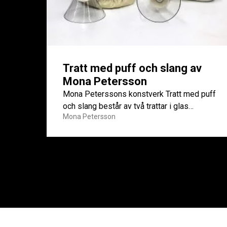
Tratt med puff och slang av
Mona Petersson
Mona Peterssons konstverk Tratt med puff
och slang består av två trattar i glas
Mona Petersson
kopplade till slangar och...