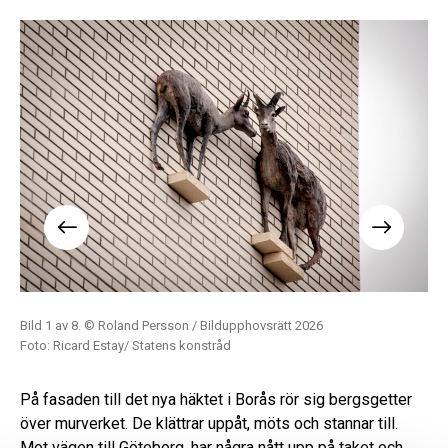
Bild 1 av 8. © Roland Persson / Bildupphovsrätt 2026
Bil
Foto: Ricard Estay/ Statens konstråd
Fot
På fasaden till det nya häktet i Borås rör sig bergsgetter
över murverket. De klättrar uppåt, möts och stannar till.
Mot vägen till Göteborg, har några nått upp på taket och