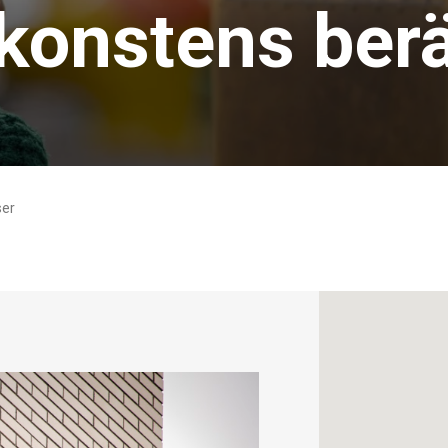
konstens berä
ser