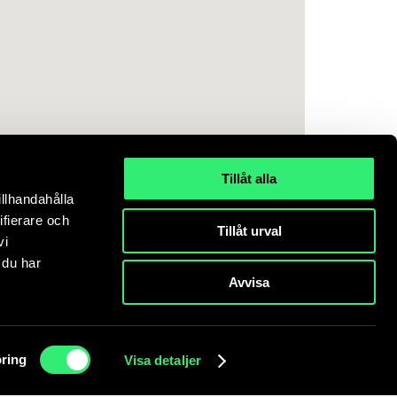
Tillåt alla
illhandahålla
ifierare och
Tillåt urval
vi
 du har
Avvisa
ts accepterar du att cookies används.
Läs mer.
ring
Visa detaljer