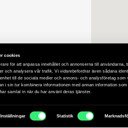
r cookies
rare för att anpassa innehållet och annonserna till användarna, t
er och analysera vår trafik. Vi vidarebefordrar även sådana ident
 enhet till de sociala medier och annons- och analysföretag som 
 i sin tur kombinera informationen med annan information som
e har samlat in när du har använt deras tjänster.
lse ska bli så bra som möjligt. Genom att fortsätta använda vår webbpla
Inställningar
Statistik
Marknadsfö
ACCEPTERA
ACCEPTERA EJ