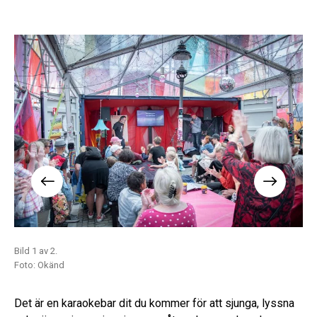
Bild 1 av 2.
Bil
Foto: Okänd
Fot
Det är en karaokebar dit du kommer för att sjunga, lyssna