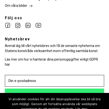
Om våra bilder
Följ oss
Link
Link
Link
Link
to
to
to
to
facebook
Nyhetsbrev
instagram
Linkedin
youtube
Anmäl dig till vårt nyhetsbrev och få de senaste nyheterna om
Statens konstråds verksamhet inom offentlig samtida konst.
Läs mer om hur vi hanterar dina personuppgifter enligt GDPR
här.
PRENUMERERA
Vi använder cookies för att din läsarupplevelse ska bli så bra
som möjligt. Genom att fortsätta använda vår webbplats
accepterar du att cookies används.
Läs mer.