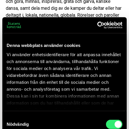
och göra, minnas, inspireras, gråta och garva, kanske
dansa, samt dela med dig av de kamper du deltar eller har
deltagit i, lokala, nationella, globala. Rörelser och paroller
som
No paseran, Skolstrejk för klimatet, White silence is
violence;
låtar som Lalehs
Goliat
, Dolly Partons
Nine to
five
eller Jan Hammarlunds
Europa
. Det är en gemensam
verkstad för att göra nya eller inspireras av gamla
Denna webbplats använder cookies
banderoller, tishor, affischer och andra saker som du kan ta
Vi använder enhetsidentifierare för att anpassa innehållet
med dig hem eller lägga till Kämpaokens ständigt växande
och annonserna till användarna, tillhandahålla funktioner
arkitektur.
KÄMPAOKE
skapar ett levande arkiv, ett
för sociala medier och analysera vår trafik. Vi
kampsaksbibliotek med ord och sånger som samlas i
vidarebefordrar även sådana identifierare och annan
Kämpaokepärmen och banderoller, pins, vepor som bildar
information från din enhet till de sociala medier och
dess väggar.
annons- och analysföretag som vi samarbetar med.
– Vi behöver ett kampsaksbibliotek för de kamper som
Dessa kan i sin tur kombinera informationen med annan
förs. Orden, pinsen, kepsarna, de handmålade sjalarna &
information som du har tillhandahållit eller som de har
banderollerna – allt det materiella som finns kvar när vi
samlat in när du har använt deras tjänster.
själva glömmer våra krav, säger Mariana Alves Silva från
Samtyckesval
MYCKET.
Nödvändig