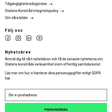
Tillgänglighetsredogörelse
Statens Konstråd integritetspolicy
Om våra bilder
Följ oss
Link
Link
Link
Link
to
to
to
to
facebook
Nyhetsbrev
instagram
Linkedin
youtube
Anmäl dig till vårt nyhetsbrev och få de senaste nyheterna om
Statens konstråds verksamhet inom offentlig samtida konst.
Läs mer om hur vi hanterar dina personuppgifter enligt GDPR
här.
PRENUMERERA