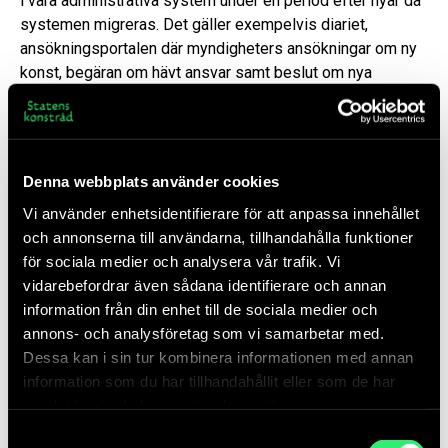
i våra administrativa system under en period efter nyår då
systemen migreras. Det gäller exempelvis diariet,
ansökningsportalen där myndigheters ansökningar om ny
konst, begäran om hävt ansvar samt beslut om nya
konstansvariga inkommer. Vi arbetar för att detta ändå ska
ske så smidigt som möjligt, men beklagar på förhand om
ärendehanteringen dröjer lite under januari månad.
Denna webbplats använder cookies
För dig som har avtal med Statens
Vi använder enhetsidentifierare för att anpassa innehållet
konstråd:
och annonserna till användarna, tillhandahålla funktioner
för sociala medier och analysera vår trafik. Vi
I samband med verksamhetsövergången kommer
vidarebefordrar även sådana identifierare och annan
befintliga avtal att överföras till Moderna museet.
information från din enhet till de sociala medier och
Överföringen sker i enlighet med gällande rätt och syftar
annons- och analysföretag som vi samarbetar med.
till att säkerställa kontinuitet i samarbetet. Om ert avtal
Dessa kan i sin tur kombinera informationen med annan
innehåller en överlåtelseklausul som kräver godkännande,
information som du har tillhandahållit eller som de har
ber vi er att kontakta oss snarast om ni inte önskar att ert
samlat in när du har använt deras tjänster.
avtal överlåts till den nya myndigheten.
Samtyckesval