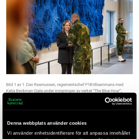
Bild 1 av 1. Dan Rasmussen, regementschef P18 tillsammans med
Katja Beckman Ojala under invigningen av verket ”The Blue Hour”,
skapat för den nya matsalsbyggnaden på Gotlands regemente P18 på
Tofta. Verket har tillkommit genom ett samarbete mellan
Fortfikationsverket, Försvarsmakten och Statens konstråd. Foto:
Daniel Klintholm/Försvarsmakten
Denna webbplats använder cookies
Genombrottet kom när regeringen 2018 gav Statens
Vi använder enhetsidentifierare för att anpassa innehållet