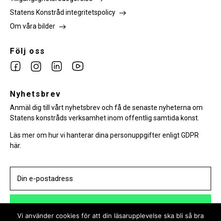
Statens Konstråd integritetspolicy
Om våra bilder
Följ oss
Link
Link
Link
Link
to
to
to
to
facebook
Nyhetsbrev
instagram
Linkedin
youtube
Anmäl dig till vårt nyhetsbrev och få de senaste nyheterna om
Statens konstråds verksamhet inom offentlig samtida konst.
Läs mer om hur vi hanterar dina personuppgifter enligt GDPR
här.
PRENUMERERA
Vi använder cookies för att din läsarupplevelse ska bli så bra