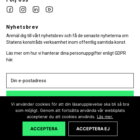
Link
Link
Link
Link
to
to
to
to
facebook
Nyhetsbrev
instagram
Linkedin
youtube
Anmäl dig till vårt nyhetsbrev och få de senaste nyheterna om
Statens konstråds verksamhet inom offentlig samtida konst.
Läs mer om hur vi hanterar dina personuppgifter enligt GDPR
här.
PRENUMERERA
Vi använder cookies för att din läsarupplevelse ska bli så bra
som möjligt. Genom att fortsätta använda vår webbplats
accepterar du att cookies används.
Läs mer.
ACCEPTERA
ACCEPTERA EJ