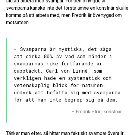
sig att arbeta med svampar. För den oinvigde är
svamparna kanske inte det första ämne en konstnär skulle
komma på att arbeta med, men Fredrik är övertygad om
motsatsen.
- Svamparna är mystiska, det sägs
att cirka 80% av vad som händer i
svamparnas rike fortfarande är
oupptäckt. Carl von Linné, som
verkligen hade en systematisk och
vetenskaplig blick för naturen,
undvek att befatta sig med svamparna
för att han inte begrep sig på dem.
– Fredrik Strid, konstnär
Tänker man efter, så hittar man faktiskt svampar överallt: