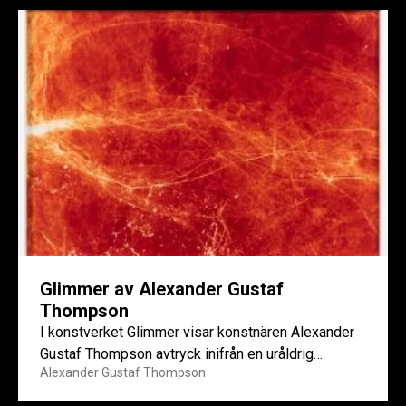
Glimmer av Alexander Gustaf
Thompson
I konstverket Glimmer visar konstnären Alexander
Gustaf Thompson avtryck inifrån en uråldrig
Alexander Gustaf Thompson
jordskorpa genom mineralen glimmer. Det är...