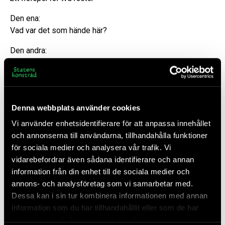
Den ena:
Vad var det som hände här?
Den andra:
Här?
Den ena:
Här
Denna webbplats använder cookies
Den andra:
Vi använder enhetsidentifierare för att anpassa innehållet
Här har det hänt mycket
och annonserna till användarna, tillhandahålla funktioner
Fragment ur Välkommaskolan
är ett hörspel för två
för sociala medier och analysera vår trafik. Vi
kvinnoröster. De talar om en skola som håller på att rivas
vidarebefordrar även sådana identifierare och annan
och en sjö där man av respekt ska förbli tyst. Tillsammans
information från din enhet till de sociala medier och
rör de sig runt frågor om vad människor gör mot jorden och
annons- och analysföretag som vi samarbetar med.
varandra.
Dessa kan i sin tur kombinera informationen med annan
information som du har tillhandahållit eller som de har
samlat in när du har använt deras tjänster.