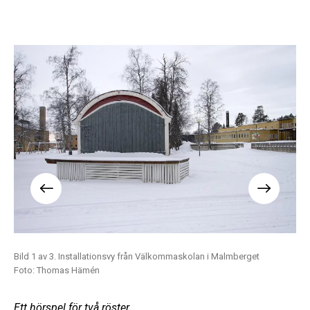
Bild 1 av 3. Installationsvy från Välkommaskolan i Malmberget
Bil
Foto: Thomas Hämén
Fo
Ett hörspel för två röster