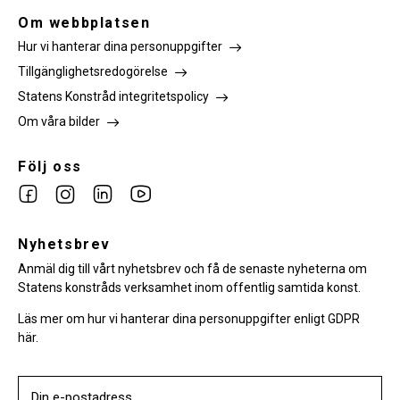
Om webbplatsen
Hur vi hanterar dina personuppgifter
Tillgänglighetsredogörelse
Statens Konstråd integritetspolicy
Om våra bilder
Följ oss
Link
Link
Link
Link
to
to
to
to
facebook
Nyhetsbrev
instagram
Linkedin
youtube
Anmäl dig till vårt nyhetsbrev och få de senaste nyheterna om
Statens konstråds verksamhet inom offentlig samtida konst.
Läs mer om hur vi hanterar dina personuppgifter enligt GDPR
här.