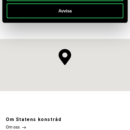
Hitta till konstverket
Avvisa
Puoitakvägen 1, Malmberget, Sverige
Om Statens konstråd
Om oss