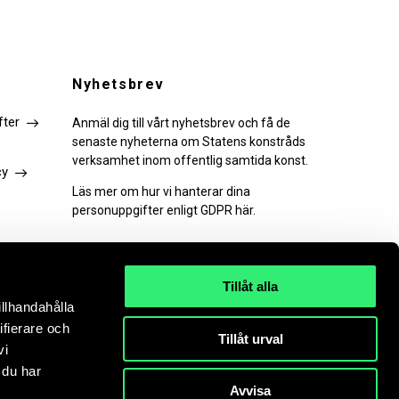
Nyhetsbrev
fter
Anmäl dig till vårt nyhetsbrev och få de
senaste nyheterna om Statens konstråds
verksamhet inom offentlig samtida konst.
cy
Läs mer om hur vi hanterar dina
personuppgifter enligt GDPR här.
Tillåt alla
illhandahålla
PRENUMERERA
ifierare och
Tillåt urval
vi
 du har
Avvisa