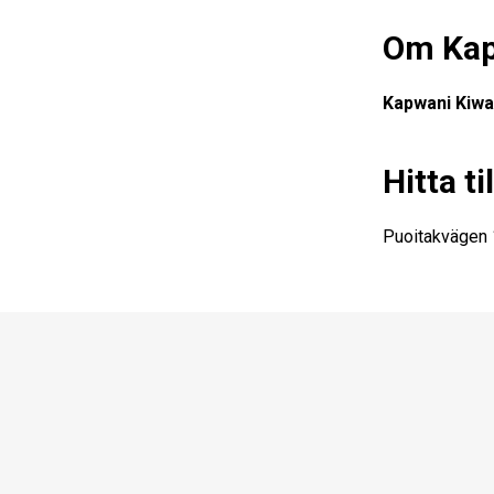
Om Kap
Kapwani Kiw
Hitta t
Puoitakvägen 