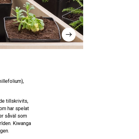
Bild 2 av 4. Nursery av Kapwan
illefolium),
tillskrivits,
som har spelat
der såväl som
ärlden. Kiwanga
ngen.