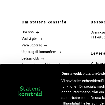
Om Statens konstråd
Besöks
Om oss
Svensksu
111 49 S
Vad vi gör
Våra uppdrag
Uppdrag till konstnärer
Levera
Lediga jobb
Vid lever
Statens konstråd i sociala medier
tekniker.
Press
Denna webbplats använde
Publikationer
Vi använder enhetsidentifie
Kontakt
funktioner för sociala medi
Bokhandel
annan information från din
samarbetar med. Dessa kan
tillhandahållit eller som d