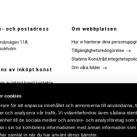
- och postadress
Om webbplatsen
Hur vi hanterar dina personuppgi
ndsvägen 11A
tockholm
Tillgänglighetsredogörelse
Statens Konstråd integritetspoli
Om våra bilder
ns av inköpt konst
ans av inköpt konst kontakta
Följ oss
r cookies
rare för att anpassa innehållet och annonserna till användarna, t
Link
Link
Link
Link
er och analysera vår trafik. Vi vidarebefordrar även sådana ident
to
to
to
to
facebook
instagram
Linkedin
youtube
 enhet till de sociala medier och annons- och analysföretag som 
 i sin tur kombinera informationen med annan information som
e har samlat in när du har använt deras tjänster.