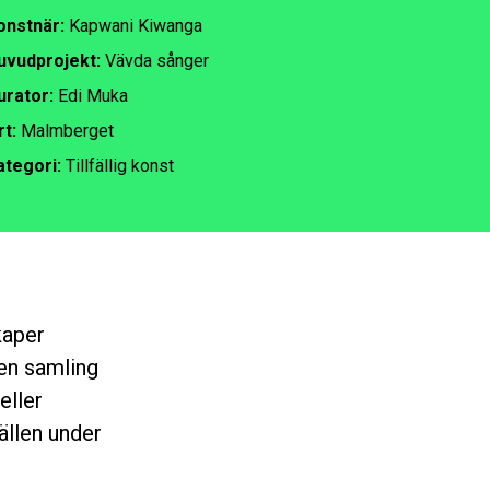
onstnär:
Kapwani Kiwanga
uvudprojekt:
Vävda sånger
urator:
Edi Muka
rt:
Malmberget
ategori:
Tillfällig konst
kaper
en samling
eller
ällen under