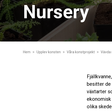
Nursery
Hem
Upplev konsten
Våra konstprojekt
Vävda 
Fjällkvanne
besitter de
växtarter so
ekonomisk r
olika skeden