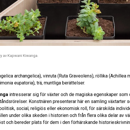
ery av Kapwani Kiwanga.
gelica archangelica), vinruta (Ruta Graveolens), röllika (Achillea m
monia eupatoria), trä, muntliga berättelser.
anga
intresserar sig för växter och de magiska egenskaper som de 
ståndsrörelser. Konstnären presenterar här en samling växtarter 
litisk, social, religiös eller ekonomisk roll, för särskilda indivi
llen under olika skeden i historien och från flera olika delar av v
öst och bereder plats för dem i den förhärskande historieskrivni