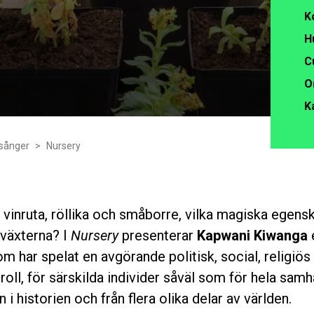
K
H
C
O
K
sånger
Nursery
, vinruta, röllika och småborre, vilka magiska egens
 växterna? I
Nursery
presenterar
Kapwani Kiwanga
m har spelat en avgörande politisk, social, religiös 
oll, för särskilda individer såväl som för hela samh
 i historien och från flera olika delar av världen.