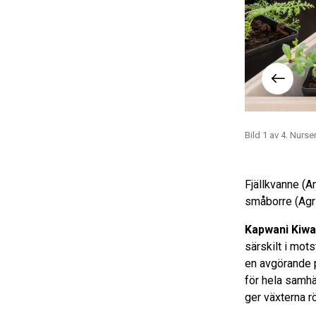
Foto: Thomas Hämén
Bild 1 av 4. Nurs
Fjällkvanne (An
småborre (Agri
Kapwani Kiw
särskilt i mot
en avgörande po
för hela samhä
ger växterna r