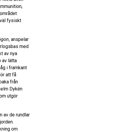
ammunition,
sområdet
väl fysiskt
ögon
, anspelar
örlogsbas med
kt av nya
 av lätta
åg i framkant
ör att få
baka från
nselm Dykén
som utgör
n av de rundlar
jorden.
skning om