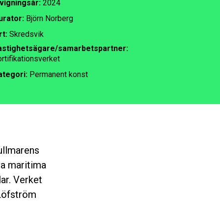
nvigningsår:
2024
urator:
Björn Norberg
rt:
Skredsvik
astighetsägare/samarbetspartner:
rtifikationsverket
ategori:
Permanent konst
ullmarens
nga maritima
lar
. Verket
Löfström