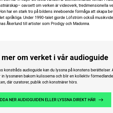
stnärskap– oavsett om verken är videoverk, tredimensionella ver
. Hon har en stark tro på bildens inneboende förmåga att skapa b
v det språkliga. Under 1990-talet gjorde Löfström också musikvi
as Åkerlund till artister som Prodigy och Madonna.
 mer om verket i vår audioguide
ns konstråds audioguide kan du lyssna på konstens berättelser.
 in lyssnaren bakom kulisserna och blir en kollektiv förmedlande
ken, där curatorer, publik och konstnärer hörs.
DDA NER AUDIOGUIDEN ELLER LYSSNA DIREKT HÄR