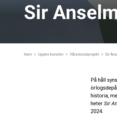
Sir Ansel
Hem
Upplev konsten
Våra konstprojekt
Sir An
På håll
syns
örlogsdepå
historia, 
heter
Sir A
2024.