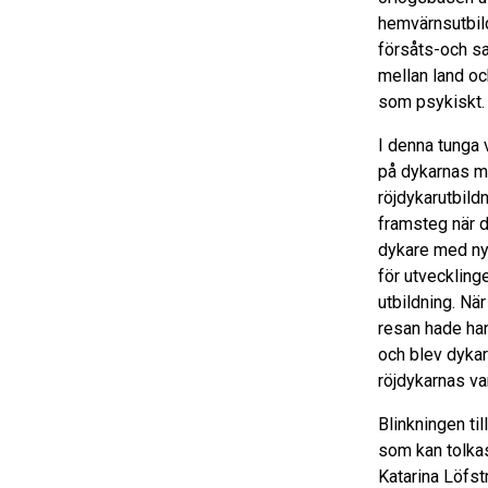
hemvärnsutbild
försåts-och s
mellan land oc
som psykiskt.
I denna tunga 
på dykarnas m
röjdykarutbild
framsteg när d
dykare med ny 
för utvecklinge
utbildning. Nä
resan hade ha
och blev dykar
röjdykarnas va
Blinkningen ti
som kan tolka
Katarina Löfst