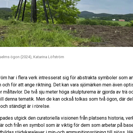
Anselms ögon (2024), Katarina Löfström
röm har i flera verk intresserat sig för abstrakta symboler som a
och för att ange riktning. Det kan vara sjömärken men även optis
r måltavlor. De två sju meter höga skulpturerna är gjorda av trä oc
till denna tematik. Men de kan också tolkas som två ögon, där de
 och ständigt är i rörelse.
pades utgick den curatoriella visionen från platsens historia, v
är och från en symbol som är viktig för dem som arbetar på bas
bildas röjdykarelever i min-och ammunitionsröjning till sjöss. Hä