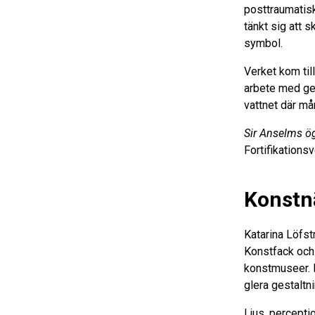
posttraumatis
tänkt sig att
symbol.
Verket kom til
arbete med ges
vattnet där må
Sir Anselms ö
Fortifikations
Konstnä
Katarina Löfst
Konstfack och 
konstmuseer. H
glera gestaltn
Ljus, percepti