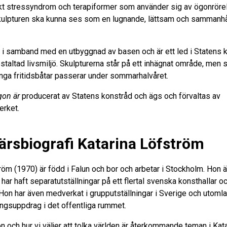
kt stressyndrom och terapiformer som använder sig av ögonrörel
 skulpturen ska kunna ses som en lugnande, lättsam och sammanh
l i samband med en utbyggnad av basen och är ett led i Statens 
taltad livsmiljö. Skulpturerna står på ett inhägnat område, men 
nga fritidsbåtar passerar under sommarhalvåret.
gon är
producerat av Statens konstråd och ägs och förvaltas av
verket.
rsbiografi Katarina Löfström
röm (1970) är född i Falun och bor och arbetar i Stockholm. Hon ä
har haft separatutställningar på ett flertal svenska konsthallar o
on har även medverkat i grupputställningar i Sverige och utoml
ingsuppdrag i det offentliga rummet.
on och hur vi väljer att tolka världen är återkommande teman i Kat