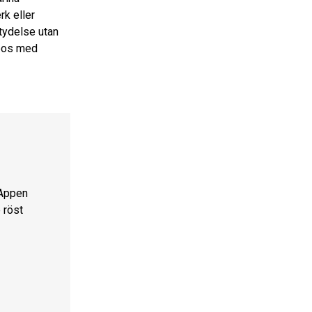
k eller
etydelse utan
deos med
 Appen
 röst