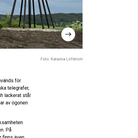
Foto: Katarina Löfström
Bild 2 av 4. Detaljbild på Sir 
nvänds för
ka telegrafer,
h lackerat stål
lar av ögonen
erksamheten
en. På
r finns även