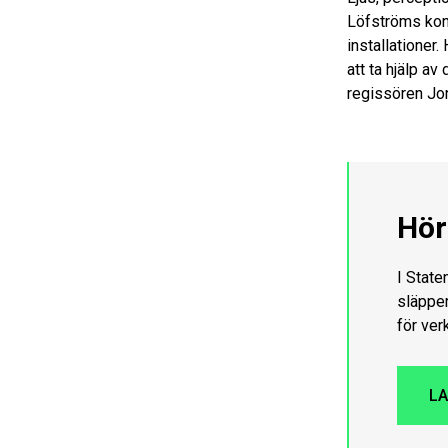
Löfströms kon
installationer
att ta hjälp a
regissören Jon
Hör
I State
släpper
för ver
LA