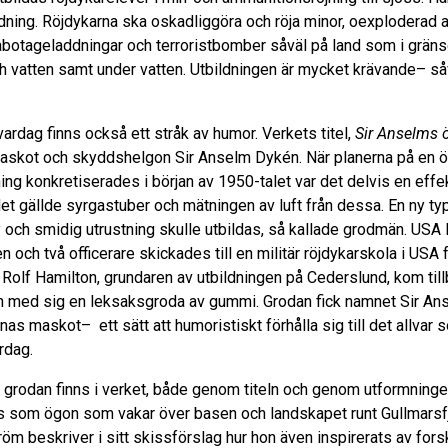
ning. Röjdykarna ska oskadliggöra och röja minor, oexploderad 
abotageladdningar och terroristbomber såväl på land som i grän
h vatten samt under vatten. Utbildningen är mycket krävande– så
vardag finns också ett stråk av humor. Verkets titel,
Sir Anselms 
askot och skyddshelgon Sir Anselm Dykén. När planerna på en 
ning konkretiserades i början av 1950-talet var det delvis en effe
et gällde syrgastuber och mätningen av luft från dessa. En ny typ
och smidig utrustning skulle utbildas, så kallade grodmän. USA l
n och två officerare skickades till en militär röjdykarskola i USA f
r Rolf Hamilton, grundaren av utbildningen på Cederslund, kom till
n med sig en leksaksgroda av gummi. Grodan fick namnet Sir A
nas maskot– ett sätt att humoristiskt förhålla sig till det allvar 
rdag.
ll grodan finns i verket, både genom titeln och genom utformninge
s som ögon som vakar över basen och landskapet runt Gullmarsf
röm beskriver i sitt skissförslag hur hon även inspirerats av for