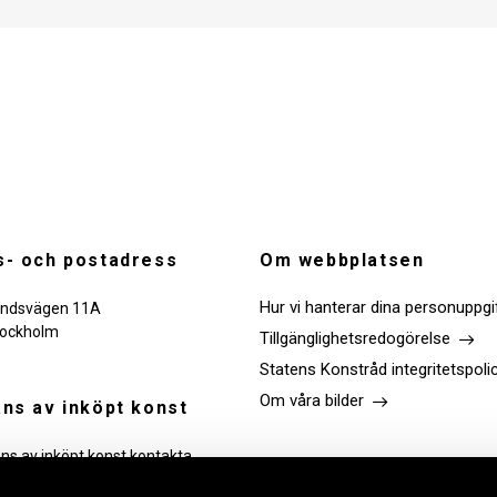
- och postadress
Om webbplatsen
Hur vi hanterar dina personuppgi
ndsvägen 11A
tockholm
Tillgänglighetsredogörelse
Statens Konstråd integritetspoli
Om våra bilder
ns av inköpt konst
ans av inköpt konst kontakta
Följ oss