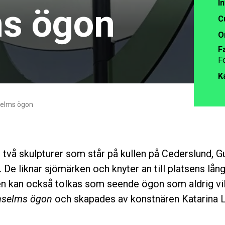
I
ms ögon
C
O
F
Fo
K
selms ögon
 två skulpturer
som står på kullen
på
Cederslund
,
G
. De liknar sjömärken och knyter an till platsens lå
men kan också tolkas som seende ögon
som aldrig vi
nselms ögon
och skapades
av konstnären Katarina 