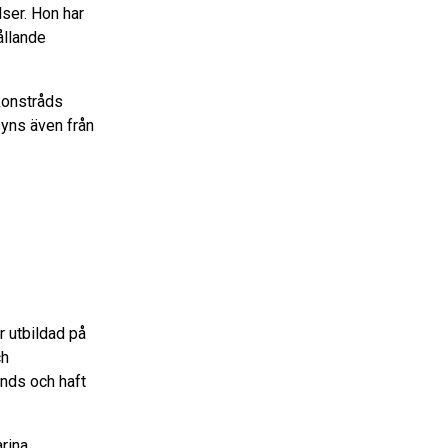
ser. Hon har
ållande
konstråds
syns även från
r utbildad på
ch
ands och haft
arina