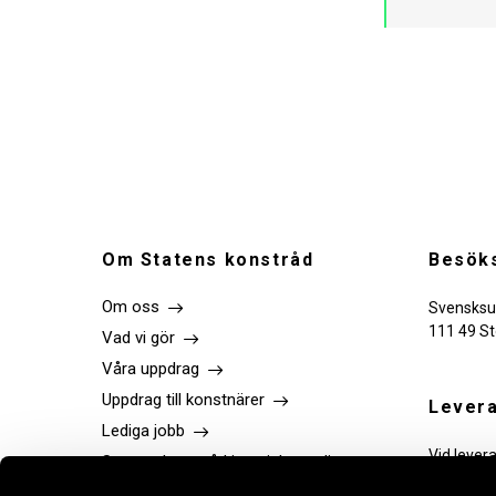
Om Statens konstråd
Besöks
Om oss
Svensksu
111 49 S
Vad vi gör
Våra uppdrag
Uppdrag till konstnärer
Levera
Lediga jobb
Vid lever
Statens konstråd i sociala medier
tekniker.
Press