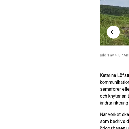
Foto: Björn Norberg
Bild 1 av 4. Sir 
Katarina Löfst
kommunikation 
semaforer elle
och knyter an 
ändrar riktning
När verket ska
som bedrivs d
örlogsbasen ut