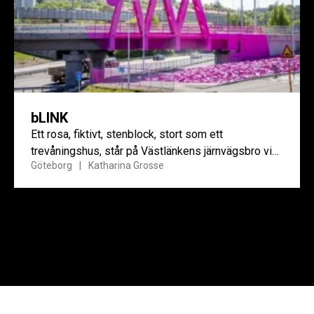
bLINK
Ett rosa, fiktivt, stenblock, stort som ett
trevåningshus, står på Västlänkens järnvägsbro vid
Göteborg
Katharina Grosse
Olskroken i Göteborg.