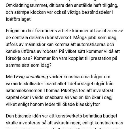
Omklädningsrummet, dit bara den anställde haft tillgång,
och stämpelklockan var också viktiga beståndsdelar i
idéförslaget.
Frågan om hur framtidens arbete kommer att se ut är en av
de centrala delarna i konstverket. Många jobb som idag
utförs av människor kan komma att automatiseras och
kanske utföras av robotar. På vilket sätt kommer vi då att
försörja oss? Kommer lön vara kopplat till prestation på
samma sätt som idag?
Med
Evig anställning
väcker konstnärerna frågor om
växande skillnader i samhället. Idéförslaget utgår från
nationalekonomen Thomas Pikettys tes att investerat
kapital ökar i värde snabbare än vad en lön ökar i dag,
vilket enligt honom leder till ökade klassklyftor.
Den bärande idén var att konstverkets befintliga budget
skulle investeras så att avkastningen, enligt konstnärernas