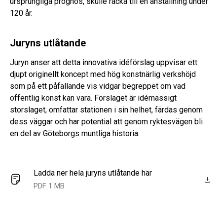
ursprungliga prognos, skulle räcka till en anställning under
120 år.
Juryns utlåtande
Juryn anser att detta innovativa idéförslag uppvisar ett
djupt originellt koncept med hög konstnärlig verkshöjd
som på ett påfallande vis vidgar begreppet om vad
offentlig konst kan vara. Förslaget är idémässigt
storslaget, omfattar stationen i sin helhet, färdas genom
dess väggar och har potential att genom ryktesvägen bli
en del av Göteborgs muntliga historia.
Ladda ner hela juryns utlåtande här
PDF 1 MB