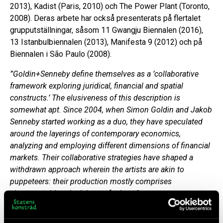
2013), Kadist (Paris, 2010) och The Power Plant (Toronto,
2008). Deras arbete har också presenterats på flertalet
grupputställningar, såsom 11 Gwangju Biennalen (2016),
13 Istanbulbiennalen (2013), Manifesta 9 (2012) och på
Biennalen i São Paulo (2008).
”Goldin+Senneby define themselves as a ’collaborative
framework exploring juridical, financial and spatial
constructs.’ The elusiveness of this description is
somewhat apt. Since 2004, when Simon Goldin and Jakob
Senneby started working as a duo, they have speculated
around the layerings of contemporary economics,
analyzing and employing different dimensions of financial
markets. Their collaborative strategies have shaped a
withdrawn approach wherein the artists are akin to
puppeteers: their production mostly comprises
choreographing the labour of others.”
– João Laia, Frieze