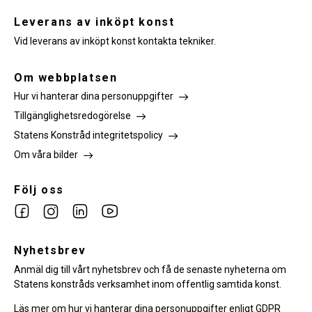
Leverans av inköpt konst
Vid leverans av inköpt konst kontakta tekniker.
Om webbplatsen
Hur vi hanterar dina personuppgifter
Tillgänglighetsredogörelse
Statens Konstråd integritetspolicy
Om våra bilder
Följ oss
Link
Link
Link
Link
to
to
to
to
facebook
Nyhetsbrev
instagram
Linkedin
youtube
Anmäl dig till vårt nyhetsbrev och få de senaste nyheterna om
Statens konstråds verksamhet inom offentlig samtida konst.
Läs mer om hur vi hanterar dina personuppgifter enligt GDPR