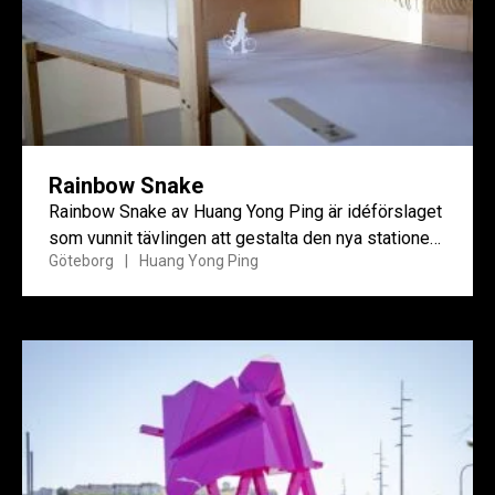
Rainbow Snake
Rainbow Snake av Huang Yong Ping är idéförslaget
som vunnit tävlingen att gestalta den nya stationen
Göteborg
Huang Yong Ping
Haga i Göteborg.