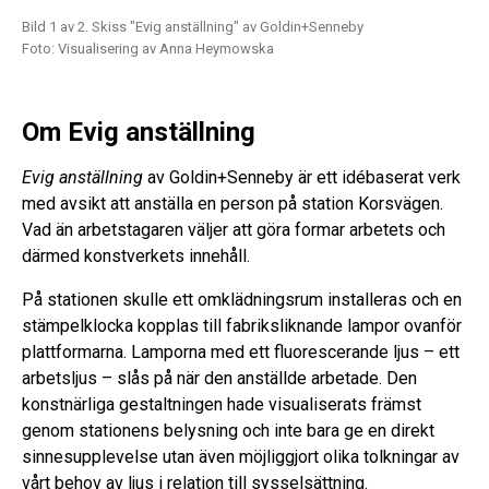
Bild 1 av 2. Skiss "Evig anställning" av Goldin+Senneby
Bil
Foto: Visualisering av Anna Heymowska
Fot
Om Evig anställning
Evig anställning
av Goldin+Senneby är ett idébaserat verk
med avsikt att anställa en person på station Korsvägen.
Vad än arbetstagaren väljer att göra formar arbetets och
därmed konstverkets innehåll.
På stationen skulle ett omklädningsrum installeras och en
stämpelklocka kopplas till fabriksliknande lampor ovanför
plattformarna. Lamporna med ett fluorescerande ljus – ett
arbetsljus – slås på när den anställde arbetade. Den
konstnärliga gestaltningen hade visualiserats främst
genom stationens belysning och inte bara ge en direkt
sinnesupplevelse utan även möjliggjort olika tolkningar av
vårt behov av ljus i relation till sysselsättning.