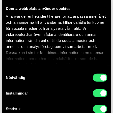
Denna webbplats använder cookies
Idéförslag från Simon Goldin och
Vi använder enhetsidentifierare för att anpassa innehållet
Jakob Senneby
och annonserna till användarna, tillhandahålla funktioner
Vänligen notera att 3-Eternal_Employment-
för sociala medier och analysera vår trafik. Vi
WrittenDescriptionA4.pdf är idéförslagets
vidarebefordrar även sådana identifierare och annan
huvudtext. Pdf:erna är anpassade för webb och kvalitén
information från din enhet till de sociala medier och
har minskats.
annons- och analysföretag som vi samarbetar med.
Dessa kan i sin tur kombinera informationen med annan
information som du har tillhandahållit eller som de har
samlat in när du har använt deras tjänster.
Samtyckesval
1-Eternal-Employment-Posters-A1-
Nödvändig
PDF 1 MB
Inställningar
2A-Eternal_Employment-MaterialSample-
Announcement-Mockup-SWE
PDF 1 MB
Statistik