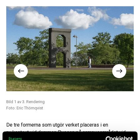
Bild 1 av 3. Rendering
Bil
Foto: Eric Thörnqvist
Fot
De tre formerna som utgör verket placeras i en
ny kontext vid dammen Pussen på campusområdet vid
Luleå tekniska universitet. Utgångspunkt för verket är