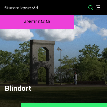
ARBETE PÅGÅR
Blindort