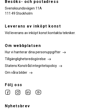
Besöks- och postadress
Svensksundsvägen 11A
111 49 Stockholm
Leverans av inköpt konst
Vid leverans av inköpt konst kontakta tekniker.
Om webbplatsen
Hur vi hanterar dina personuppgifter
Tillgänglighetsredogörelse
Statens Konstråd integritetspolicy
Om våra bilder
Följ oss
Link
Link
Link
Link
to
to
to
to
facebook
Nyhetsbrev
instagram
Linkedin
youtube