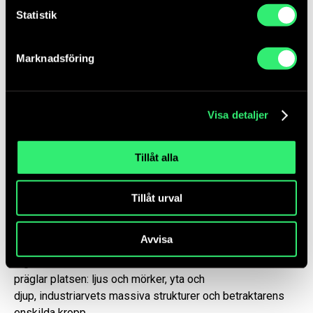
de två skulpturerna ett nytt perspektiv och väcker frågan:
Statistik
Vad är det vi söker efter, och vad lämnas kvar?
Genom
Portal, Gång
och
Verktyg
introduceras olika skalor,
Marknadsföring
från det monumentala i industrins betongskelett till
kroppens rörelse genom metallringarnas passage. Verket
synliggör hur de stora processerna av resursutvinning,
Visa detaljer
teknik och geopolitik också påverkar människans
erfarenheter på en intim nivå: hur vi går, ser, andas och
minns.
Tillåt alla
I mötet mellan landskapet och människans ingrepp
visar
Blindort
på spänningen mellan närvaro och frånvaro,
Tillåt urval
mellan det som finns kvar och det som försvunnit. Ljus
och mörker, tyngd och tomrum, tystnad och rörelse blir
Avvisa
bärande element i verket. På så sätt förhåller
sig
Blindort
direkt till den situation och de kontraster som
präglar platsen: ljus och mörker, yta och
djup, industriarvets massiva strukturer och betraktarens
enskilda kropp.