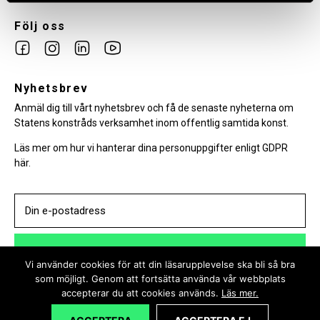
Följ oss
Link
Link
Link
Link
to
to
to
to
facebook
Nyhetsbrev
instagram
Linkedin
youtube
Anmäl dig till vårt nyhetsbrev och få de senaste nyheterna om
Statens konstråds verksamhet inom offentlig samtida konst.
Läs mer om hur vi hanterar dina personuppgifter enligt GDPR
här.
PRENUMERERA
Vi använder cookies för att din läsarupplevelse ska bli så bra
som möjligt. Genom att fortsätta använda vår webbplats
accepterar du att cookies används.
Läs mer.