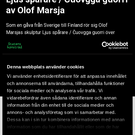
av Olof Marsja
Som en gåva från Sverige till Finland rör sig Olof
Marsjas skulptur Ljus spårare / Čuovgga guorri över
gränser – mellan språk, kulturer och tid. Ett blomväsen
på skidor blickar mot horisonten, sammanfogad av
material som bär spår av handens arbete, av det
organiska, det funna och det formade. I mötet mellan
Denna webbplats använder cookies
det samiska och svenska, det traditionella och
samtida, träder en berättelse fram om identitet i
Vi använder enhetsidentifierare för att anpassa innehållet
rörelse.
och annonserna till användarna, tillhandahålla funktioner
för sociala medier och analysera vår trafik. Vi
vidarebefordrar även sådana identifierare och annan
information från din enhet till de sociala medier och
annons- och analysföretag som vi samarbetar med.
Dessa kan i sin tur kombinera informationen med annan
information som du har tillhandahållit eller som de har
Om Statens konstråd
samlat in när du har använt deras tjänster.