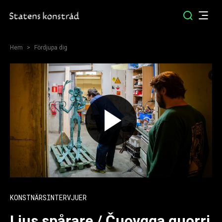
Hem
Fördjupa dig
KONSTNÄRSINTERVJUER
Ljus spårare / Čuovgga guorri