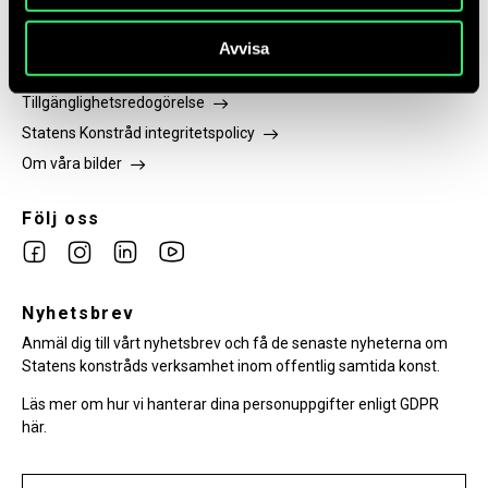
Om webbplatsen
Avvisa
Hur vi hanterar dina personuppgifter
Tillgänglighetsredogörelse
Statens Konstråd integritetspolicy
Om våra bilder
Följ oss
Link
Link
Link
Link
to
to
to
to
facebook
Nyhetsbrev
instagram
Linkedin
youtube
Anmäl dig till vårt nyhetsbrev och få de senaste nyheterna om
Statens konstråds verksamhet inom offentlig samtida konst.
Läs mer om hur vi hanterar dina personuppgifter enligt GDPR
här.