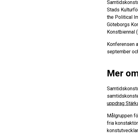
Samtidskonstd
Stads Kulturfö
the Political 
Göteborgs Kon
Konstbiennal (
Konferensen ar
september oc
Mer om
Samtidskonstda
samtidskonste
uppdrag Stärka
Målgruppen för
fria konstaktö
konstutvecklar