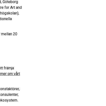
d, Göteborg
re for Art and
thögskolan),
ionella
r mellan 20
tt främja
 mer om vårt
onstaktörer,
konsulenter,
 ekosystem.