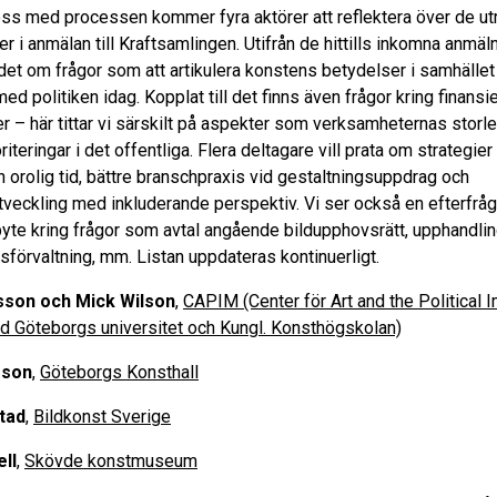
 oss med processen kommer fyra aktörer att reflektera över de 
er i anmälan till Kraftsamlingen. Utifrån de hittills inkomna anmäl
det om frågor som att artikulera konstens betydelser i samhället 
ed politiken idag. Kopplat till det finns även frågor kring finansi
r – här tittar vi särskilt på aspekter som verksamheternas storl
oriteringar i det offentliga. Flera deltagare vill prata om strategier
n orolig tid, bättre branschpraxis vid gestaltningsuppdrag och
veckling med inkluderande perspektiv. Vi ser också en efterfrå
yte kring frågor som avtal angående bildupphovsrätt, upphandlin
sförvaltning, mm. Listan uppdateras kontinuerligt.
son och Mick Wilson
,
CAPIM (Center för Art and the Political 
d Göteborgs universitet och Kungl. Konsthögskolan)
sson
,
Göteborgs Konsthall
tad
,
Bildkonst Sverige
ll
,
Skövde konstmuseum