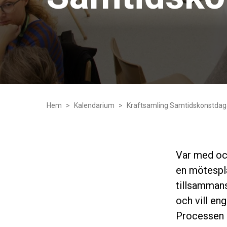
Hem
Kalendarium
Kraftsamling Samtidskonstda
Var med oc
en mötespla
tillsammans
och vill en
Processen i