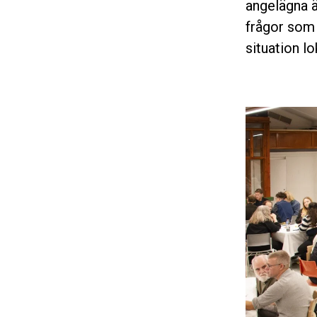
angelägna ä
frågor som 
situation lo