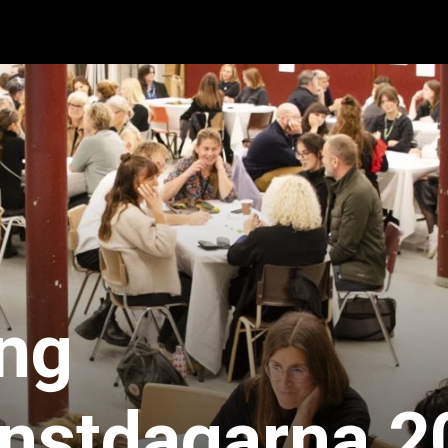
ing
nstdagarna 