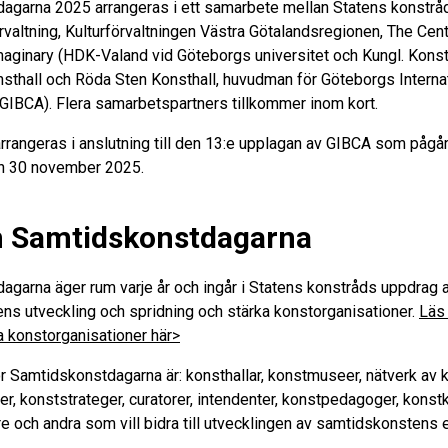
agarna 2025 arrangeras i ett samarbete mellan Statens konstrå
rvaltning, Kulturförvaltningen Västra Götalandsregionen, The Cent
Imaginary (HDK-Valand vid Göteborgs universitet och Kungl. Kons
sthall och Röda Sten Konsthall, huvudman för Göteborgs Internat
GIBCA). Flera samarbetspartners tillkommer inom kort.
rangeras i anslutning till den 13:e upplagan av GIBCA som pågå
h 30 november 2025.
 Samtidskonstdagarna
garna äger rum varje år och ingår i Statens konstråds uppdrag a
ns utveckling och spridning och stärka konstorganisationer.
Läs
 konstorganisationer här>
 Samtidskonstdagarna är: konsthallar, konstmuseer, nätverk av k
rer, konststrateger, curatorer, intendenter, konstpedagoger, konst
e och andra som vill bidra till utvecklingen av samtidskonstens