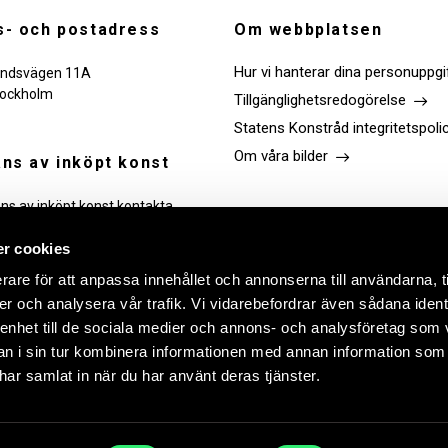
- och postadress
Om webbplatsen
Hur vi hanterar dina personuppgi
ndsvägen 11A
tockholm
Tillgänglighetsredogörelse
Statens Konstråd integritetspoli
Om våra bilder
ns av inköpt konst
ans av inköpt konst kontakta
Följ oss
r cookies
rare för att anpassa innehållet och annonserna till användarna, t
Link
Link
Link
Link
er och analysera vår trafik. Vi vidarebefordrar även sådana ident
to
to
to
to
facebook
instagram
Linkedin
youtube
 enhet till de sociala medier och annons- och analysföretag som 
 i sin tur kombinera informationen med annan information som
e har samlat in när du har använt deras tjänster.
lse ska bli så bra som möjligt. Genom att fortsätta använda vår webbpla