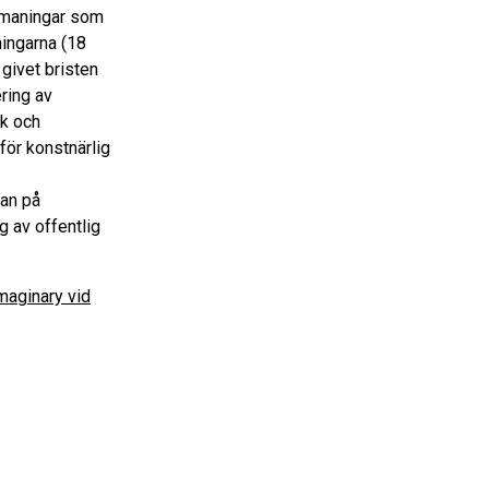
utmaningar som
ningarna (18
givet bristen
ering av
ek och
 för konstnärlig
gan på
g av offentlig
Imaginary vid