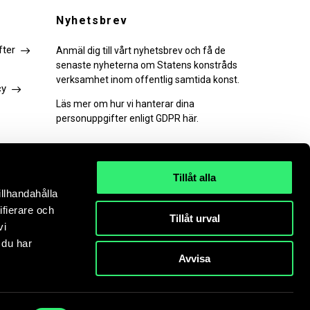
Nyhetsbrev
fter
Anmäl dig till vårt nyhetsbrev och få de
senaste nyheterna om Statens konstråds
verksamhet inom offentlig samtida konst.
cy
Läs mer om hur vi hanterar dina
personuppgifter enligt GDPR här.
Tillåt alla
illhandahålla
PRENUMERERA
ifierare och
Tillåt urval
vi
 du har
Avvisa
ts accepterar du att cookies används.
Läs mer.