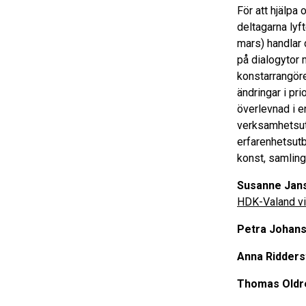
För att hjälpa
deltagarna lyft
mars) handlar 
på dialogytor m
konstarrangöre
ändringar i pri
överlevnad i e
verksamhetsut
erfarenhetsutb
konst, samling
Susanne Jans
HDK-Valand vi
Petra Johan
Anna Ridders
Thomas Oldre