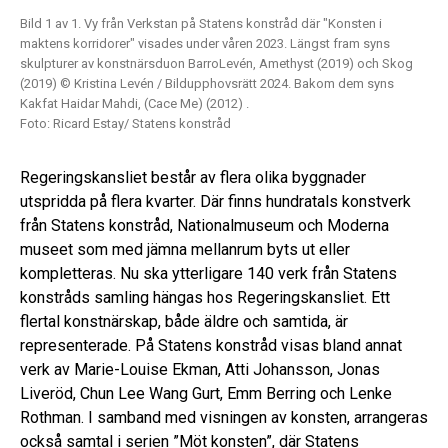
Bild 1 av 1. Vy från Verkstan på Statens konstråd där "Konsten i
maktens korridorer" visades under våren 2023. Längst fram syns
skulpturer av konstnärsduon BarroLevén, Amethyst (2019) och Skog
(2019) © Kristina Levén / Bildupphovsrätt 2024. Bakom dem syns
Kakfat Haidar Mahdi, (Cace Me) (2012) .
Foto: Ricard Estay/ Statens konstråd
Regeringskansliet består av flera olika byggnader
utspridda på flera kvarter. Där finns hundratals konstverk
från Statens konstråd, Nationalmuseum och Moderna
museet som med jämna mellanrum byts ut eller
kompletteras. Nu ska ytterligare 140 verk från Statens
konstråds samling hängas hos Regeringskansliet. Ett
flertal konstnärskap, både äldre och samtida, är
representerade. På Statens konstråd visas bland annat
verk av Marie-Louise Ekman, Atti Johansson, Jonas
Liveröd, Chun Lee Wang Gurt, Emm Berring och Lenke
Rothman. I samband med visningen av konsten, arrangeras
också samtal i serien ”Möt konsten”, där Statens