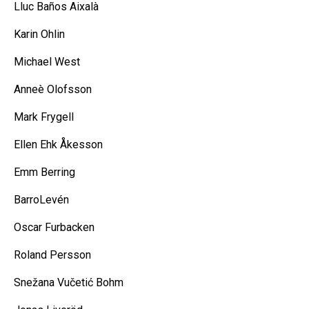
Lluc Baños Aixalà
Karin Ohlin
Michael West
Anneè Olofsson
Mark Frygell
Ellen Ehk Åkesson
Emm Berring
BarroLevén
Oscar Furbacken
Roland Persson
Snežana Vučetić Bohm