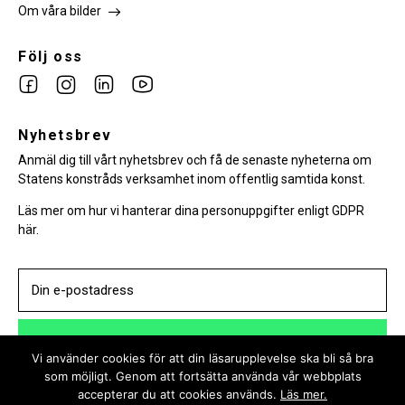
Om våra bilder
Följ oss
Link
Link
Link
Link
to
to
to
to
facebook
Nyhetsbrev
instagram
Linkedin
youtube
Anmäl dig till vårt nyhetsbrev och få de senaste nyheterna om
Statens konstråds verksamhet inom offentlig samtida konst.
Läs mer om hur vi hanterar dina personuppgifter enligt GDPR
här.
PRENUMERERA
Vi använder cookies för att din läsarupplevelse ska bli så bra
som möjligt. Genom att fortsätta använda vår webbplats
accepterar du att cookies används.
Läs mer.