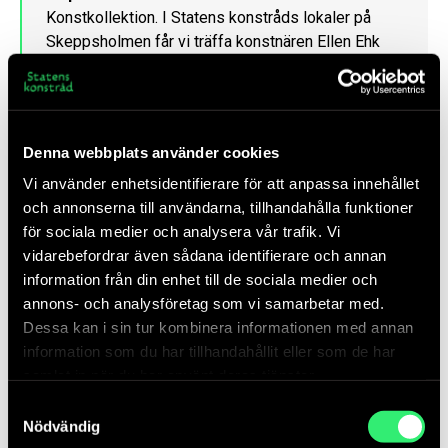
Konstkollektion.
I Statens konstråds lokaler på
Skeppsholmen får vi träffa konstnären Ellen Ehk
Åkesson vars verk Terra (Towers) finns
representerat i urvalet till Regeringskansliet. Hon
hämtar sin inspiration i den Småländska skogen,
från mykorrhizans mylla till folktrons mystik. Vi
Denna webbplats använder cookies
möts i ett samtal om hennes konstnärskap i
Vi använder enhetsidentifierare för att anpassa innehållet
relation till tematiken i projektet med konst till
och annonserna till användarna, tillhandahålla funktioner
Regeringskansliet. Tillsammans med våra
för sociala medier och analysera vår trafik. Vi
konstkonsulter Hanna Stahle och Magnus
vidarebefordrar även sådana identifierare och annan
Mattsson får vi även träffa Johanna Holm Norrvik
information från din enhet till de sociala medier och
ansvarig för långtidslån på Moderna Museet och
annons- och analysföretag som vi samarbetar med.
Sara Bernesjö Intendent långtidslån på
Dessa kan i sin tur kombinera informationen med annan
Nationalmuseum i ett panelsamtal modererat av
information som du har tillhandahållit eller som de har
Eva Malm Öhrström. Här får vi höra mer om
samlat in när du har använt deras tjänster.
samarbetet och hur det nya urvalet förhandlats
fram.
Samtyckesval
Nödvändig
I Statens konstråds, Moderna Museets och