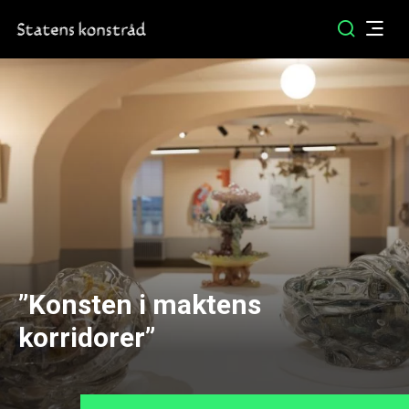
”Konsten i maktens
korridorer”