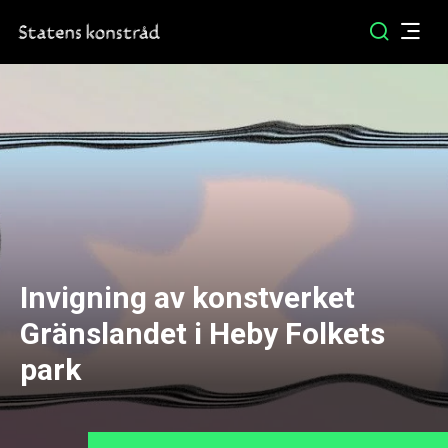
Invigning av konstverket
Gränslandet i Heby Folkets
park