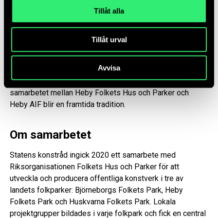
konstråd och konstnären Åsa Cederqvist.
Tillåt alla
Heby Folkets Park 100 år
Tillåt urval
100-årsfirandet av parken fortsätter i Heby Folkets Hus
Avvisa
och Parkers regi på lördagen 20 augusti 2022 med
Barnens dag kl. 11.00–14.00. Förhoppningen är att
samarbetet mellan Heby Folkets Hus och Parker och
Heby AIF blir en framtida tradition.
Om samarbetet
Statens konstråd ingick 2020 ett samarbete med
Riksorganisationen Folkets Hus och Parker för att
utveckla och producera offentliga konstverk i tre av
landets folkparker: Björneborgs Folkets Park, Heby
Folkets Park och Huskvarna Folkets Park. Lokala
projektgrupper bildades i varje folkpark och fick en central