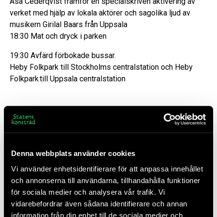
Åsa Cederqvist framför en specialskriven aktivering av
verket med hjälp av lokala aktörer och sagolika ljud av
musikern Girilal Baars från Uppsala
18:30 Mat och dryck i parken
19:30 Avfärd förbokade bussar.
Heby Folkpark till Stockholms centralstation och Heby
Folkpark
till Uppsala centralstation
Färdsätt
Förbokade bussar T.O.R. Avfärd 15:00 från
Denna webbplats använder cookies
Stockholm C (Cityterminalen, se tavlorna för
Vi använder enhetsidentifierare för att anpassa innehållet
annonserad gate till Heby) och 15:30 från Uppsala
och annonserna till användarna, tillhandahålla funktioner
C (hållplats E4 tidigare ”Birka Cruises”), tåg eller
för sociala medier och analysera vår trafik. Vi
med egen bil
(restid från Stockholm ca 1,5 timme,
vidarebefordrar även sådana identifierare och annan
från Uppsala ca 1 timme).
information från din enhet till de sociala medier och