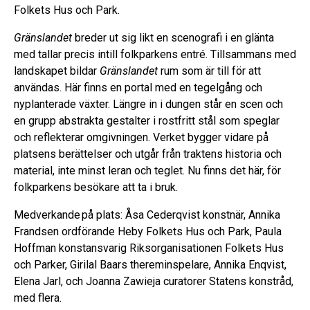
Folkets Hus och Park.
Gränslandet
breder ut sig likt en scenografi i en glänta
med tallar precis intill folkparkens entré. Tillsammans med
landskapet bildar
Gränslandet
rum som är till för att
användas. Här finns en portal med en tegelgång och
nyplanterade växter. Längre in i dungen står en scen och
en grupp abstrakta gestalter i rostfritt stål som speglar
och reflekterar omgivningen
.
Verket bygger vidare på
platsens berättelser och utgår från traktens historia och
material, inte minst leran och teglet. Nu finns det här, för
folkparkens besökare att ta i bruk.
Medverkande
på plats: Åsa Cederqvist konstnär, Annika
Frandsen ordförande Heby Folkets Hus och Park, Paula
Hoffman konstansvarig Riksorganisationen Folkets Hus
och Parker, Girilal Baars thereminspelare, Annika Enqvist,
Elena Jarl, och Joanna Zawieja curatorer Statens konstråd,
med flera.