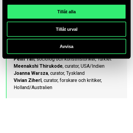
Pey-Yi Lu
, curator, forskare och kritiker, Taiwan
Julia Morandeira Arrizabalaga
, curator och
Tillåt alla
forskare, Spanien
Kyo Pathomvat
, grundare av The Reading Room,
Tillåt urval
Thailand
The Raw Material Company
, centrum för konst,
kunskap och samhälle, Senegal
Avvisa
Sheila Sheik
, lektor Goldsmiths, England
Pelin Tan
, sociolog och konsthistoriker, Turkiet
Meenakshi Thirukode
, curator, USA/Indien
Joanna Warsza
, curator, Tyskland
Vivian Ziherl
, curator, forskare och kritiker,
Holland/Australien