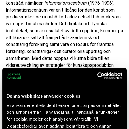
konstråd, nämligen
Informationscentrum
(1976-1996).
Informationscentrum var en tillgång för den konst som
producerades, och innehöll ett arkiv och ett bibliotek som
var öppet för allmänheten. Det digitala och fysiska
biblioteket, som är resultatet av detta uppdrag, kommer på
ett liknande sätt att främja både akademisk och
konstnärlig forskning samt vara en resurs för framtida
forskning, konstnärliga- och curatoriella uppdrag och
samarbeten. Med detta hoppas vi kunna bidra till en
vidareutveckling av strategier för kunskapsproduktion
inom och bortom myndigheten.
Vad är det: Ett kollektivt arbete
Denna webbplats använder cookies
Publikationen
Collectively Annotated Bibliography
.
On
Vi använder enhetsidentifierare för att anpassa innehållet
Artistic Practices in the Expanded Field of Public Art
och annonserna till användarna, tillhandahålla funktioner
introduceras genom ett samtal med curatorn Gabi Ngcobo,
för sociala medier och analysera vår trafik. Vi
forskaren Andrea Phillips samt filosofen Emanuele Coccia
vidarebefordrar även sådana identifierare och annan