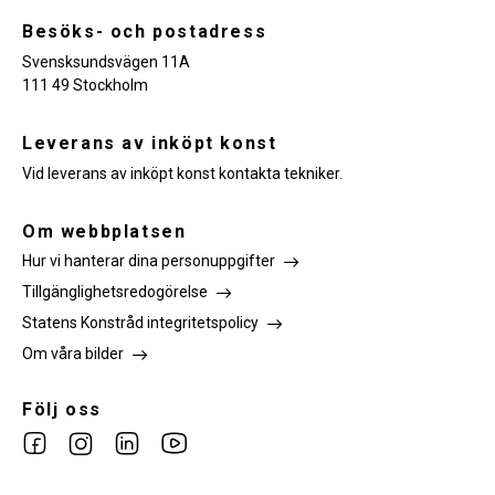
Besöks- och postadress
Svensksundsvägen 11A
111 49 Stockholm
Leverans av inköpt konst
Vid leverans av inköpt konst kontakta tekniker.
Om webbplatsen
Hur vi hanterar dina personuppgifter
Tillgänglighetsredogörelse
Statens Konstråd integritetspolicy
Om våra bilder
Följ oss
Link
Link
Link
Link
to
to
to
to