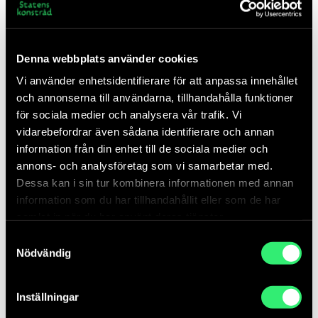
och samarbete mellan deltagarna är viktigt. Motoriken hos
deltagarna och deras förmåga att samordna grupprörelser
är viktiga för att åstadkomma de optimala systemen i
Denna webbplats använder cookies
arbetet med koordinationsmodellerna. När detta lyckas
Vi använder enhetsidentifierare för att anpassa innehållet
skapas en gemensam rytm som förvandlar
och annonserna till användarna, tillhandahålla funktioner
bruksföremålen från vanliga leksaker till komplexa
för sociala medier och analysera vår trafik. Vi
samarbetsmoduler där gruppmedlemmarna blir beroende
vidarebefordrar även sådana identifierare och annan
av varandra.
information från din enhet till de sociala medier och
I och med modellernas föreslagna koreografier och
annons- och analysföretag som vi samarbetar med.
publikdeltagande gräver Molly Haslund vidare i sin
Dessa kan i sin tur kombinera informationen med annan
pågående undersökning av hur häckar, väggar, linjer och
information som du har tillhandahållit eller som de har
andra abstrakta inhägnader i vår fysiska omgivning
samlat in när du har använt deras tjänster.
avgränsar och definierar vår handlingsfrihet och våra
Samtyckesval
sociala interaktioner.
Nödvändig
Swing Seat Construction
(2002)
, Skipping Rope
Pillar
(2006)
and Circles
(2013)
.
Inställningar